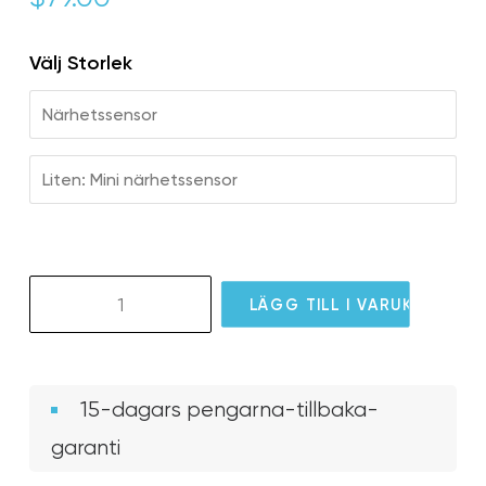
Välj Storlek
Närhetssensor
Liten: Mini närhetssensor
GS09
LÄGG TILL I VARUKORG
GlassOuse
Proximity
Switch
mängd
15-dagars pengarna-tillbaka-
garanti