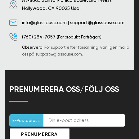
At-8605 Santa Monica Boulevard i West
Hollywood, CA 90025 Usa.
info@glassouse.com
|
support@glassouse.com
(760) 284-7057
(För produkt Förfrågan)
Observera:
För support efter försäljning, vänligen maila
oss på
support@glassouse.com
.
PRENUMERERA OSS/FÖLJ OSS
E-Postadress: