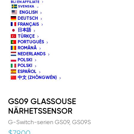
BLI EN AFFILIATE
SVENSKA
ENGLISH
DEUTSCH
FRANÇAIS
日本語
TÜRKÇE
PORTUGUÊS
ROMÂNĂ
NEDERLANDS
POLSKI
POLSKI
ESPAÑOL
中文 (ZHŌNGWÉN)
GS09 GLASSOUSE
NÄRHETSSENSOR
G-Switch-serien GS09, GS09S
$
79.00