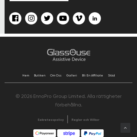
Hem
Butiken
Om Oss
Galleri
Bli En Affiliate
Stöd
© 2026 EnnoPro Group Limited. Alla rättigheter
förbehållna.
Sekretesspolicy
Regler och Villkor