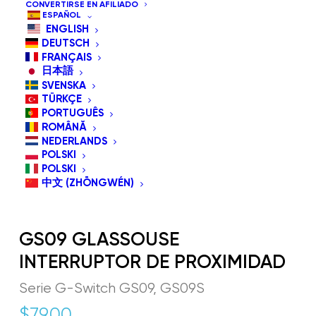
CONVERTIRSE EN AFILIADO
ESPAÑOL
ENGLISH
DEUTSCH
FRANÇAIS
日本語
SVENSKA
TÜRKÇE
PORTUGUÊS
ROMÂNĂ
NEDERLANDS
POLSKI
POLSKI
中文 (ZHŌNGWÉN)
GS09 GLASSOUSE
INTERRUPTOR DE PROXIMIDAD
Serie G-Switch GS09, GS09S
$
79.00