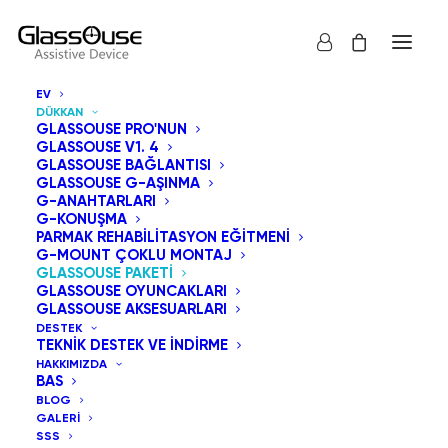
EV
DÜKKAN
GLASSOUSE PRO'NUN
GLASSOUSE V1. 4
GLASSOUSE BAĞLANTISI
GLASSOUSE G-AŞINMA
G-ANAHTARLARI
G-KONUŞMA
Hepsi göster
GlassOuse Paketi
PARMAK REHABILITASYON EĞITMENI
G-MOUNT ÇOKLU MONTAJ
En çok satılana göre sırala
GLASSOUSE PAKETI
GLASSOUSE OYUNCAKLARI
Varsayılan Sıralama
GLASSOUSE AKSESUARLARI
En yeniye göre sırala
DESTEK
Fiyata göre sırala: Düşükten yükseğe
TEKNIK DESTEK VE İNDIRME
Fiyata göre sırala: Yüksekten düşüğe
HAKKIMIZDA
BAS
BLOG
GALERI
SSS