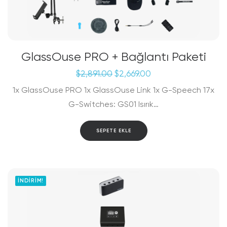
GlassOuse PRO + Bağlantı Paketi
Orijinal
Şu
$
2,891.00
$
2,669.00
fiyat:
andaki
1x GlassOuse PRO 1x GlassOuse Link 1x G-Speech 17x
$2,891.00.
fiyat:
$2,669.00.
G-Switches: GS01 Isırık…
SEPETE EKLE
İNDIRIM!