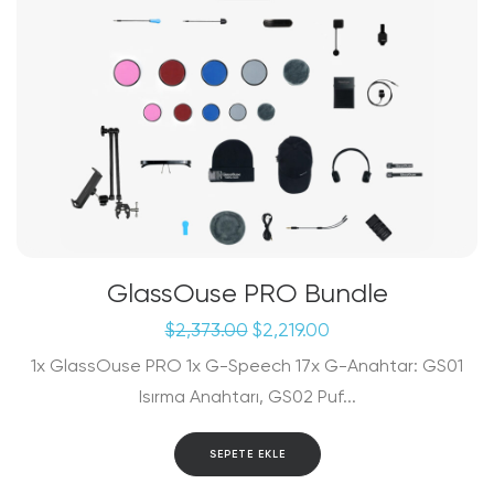
GlassOuse PRO Bundle
Orijinal
Şu
$
2,373.00
$
2,219.00
fiyat:
andaki
1x GlassOuse PRO 1x G-Speech 17x G-Anahtar: GS01
$2,373.00.
fiyat:
$2,219.00.
Isırma Anahtarı, GS02 Puf...
SEPETE EKLE