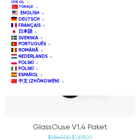
ÜYE OL
TÜRKÇE
ENGLISH
İNDIRIM!
DEUTSCH
FRANÇAIS
日本語
SVENSKA
PORTUGUÊS
ROMÂNĂ
NEDERLANDS
POLSKI
POLSKI
ESPAÑOL
中文 (ZHŌNGWÉN)
GlassOuse V1.4 Paket
Orijinal
Şu
$
1,940.00
$
1,819.00