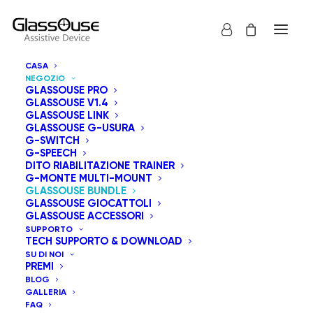
CASA
NEGOZIO
GLASSOUSE PRO
GLASSOUSE V1.4
GLASSOUSE LINK
GLASSOUSE G-USURA
G-SWITCH
G-SPEECH
Mostra tutto
GlassOuse Bundle
DITO RIABILITAZIONE TRAINER
G-MONTE MULTI-MOUNT
Popolarità
GLASSOUSE BUNDLE
GLASSOUSE GIOCATTOLI
Ordinamento predefinito
GLASSOUSE ACCESSORI
Ordina in base al più recente
SUPPORTO
Prezzo: dal più economico
TECH SUPPORTO & DOWNLOAD
Prezzo: dal più caro
SU DI NOI
PREMI
BLOG
GALLERIA
FAQ