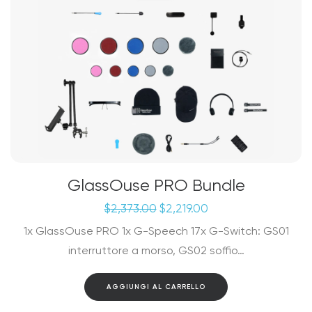
GlassOuse PRO Bundle
Il
Il
$
2,373.00
$
2,219.00
prezzo
prezzo
1x GlassOuse PRO 1x G-Speech 17x G-Switch: GS01
originale
attuale
era:
è:
interruttore a morso, GS02 soffio…
$2,373.00.
$2,219.00.
AGGIUNGI AL CARRELLO