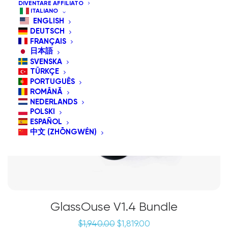
DIVENTARE AFFILIATO
ITALIANO
ENGLISH
IN OFFERTA!
DEUTSCH
FRANÇAIS
日本語
SVENSKA
TÜRKÇE
PORTUGUÊS
ROMÂNĂ
NEDERLANDS
POLSKI
ESPAÑOL
中文 (ZHŌNGWÉN)
GlassOuse V1.4 Bundle
Il
Il
$
1,940.00
$
1,819.00