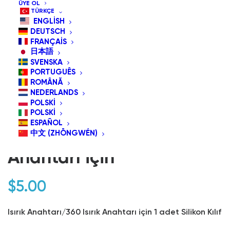
ÜYE OL
TÜRKÇE
ENGLISH
DEUTSCH
FRANÇAIS
日本語
SVENSKA
PORTUGUÊS
ROMÂNĂ
NEDERLANDS
POLSKI
AC01 Silikon Kılıfı Isırma
POLSKI
ESPAÑOL
Anahtarı/360 Isırma
中文 (ZHŌNGWÉN)
Anahtarı için
$
5.00
Isırık Anahtarı/360 Isırık Anahtarı için 1 adet Silikon Kılıf