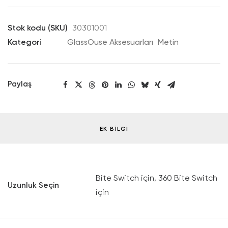
for
Bite
Stok kodu (SKU)
30301001
Switch/360
Kategori
GlassOuse Aksesuarları
Metin
Bite
Switch
adet
Paylaş
EK BILGI
Bite Switch için, 360 Bite Switch
Uzunluk Seçin
için