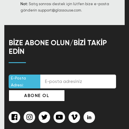
Not:
Satış sonrası destek için lütfen bize e-posta
gönderin
support@glassouse.com
.
BIZE ABONE OLUN/BIZI TAKIP
EDIN
E-Posta
Adresi: