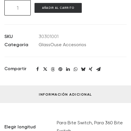
AC01
AÑADIR AL CARRITO
Silicone
Cover
for
Bite
SKU
30301001
Switch/360
Categoría
GlassOuse Accesorios
Bite
Switch
cantidad
Compartir
INFORMACIÓN ADICIONAL
Para Bite Switch, Para 360 Bite
Elegir longitud
Switch