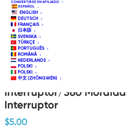
CONVERTIRSE EN AFILIADO
ESPAÑOL
ENGLISH
DEUTSCH
FRANÇAIS
日本語
SVENSKA
TÜRKÇE
PORTUGUÊS
ROMÂNĂ
NEDERLANDS
AC01 de la Cubierta de
POLSKI
POLSKI
Silicona para Morder
中文 (ZHŌNGWÉN)
Interruptor/360 Mordida
Interruptor
$
5.00