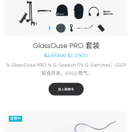
GlassOuse PRO 套装
原
当
$
2,373.00
$
2,219.00
价
前
1x GlassOuse PRO 1x G-Speech 17x G-Switches：GS01
为：
价
$2,373.00。
格
咬合开关，GS02 吹气…
为：
$2,219.00。
加入购物车
促销中