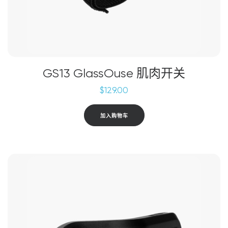
上
选
择
这
些
选
GS13 GlassOuse 肌肉开关
项
$
129.00
加入购物车