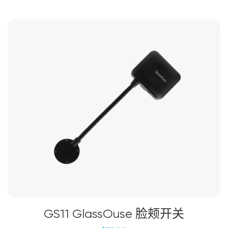
品
有
多
种
变
体。
可
在
产
品
页
面
上
选
择
这
些
选
GS11 GlassOuse 脸颊开关
项