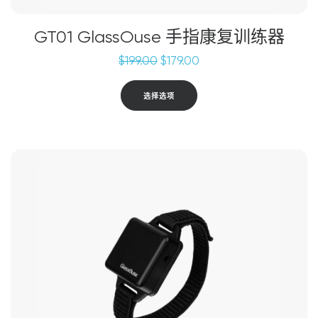
些
选
GT01 GlassOuse 手指康复训练器
项
原
当
$
199.00
$
179.00
价
前
为：
价
本
选择选项
$199.00。
格
产
为：
品
$179.00。
有
多
种
变
体。
可
在
产
品
页
面