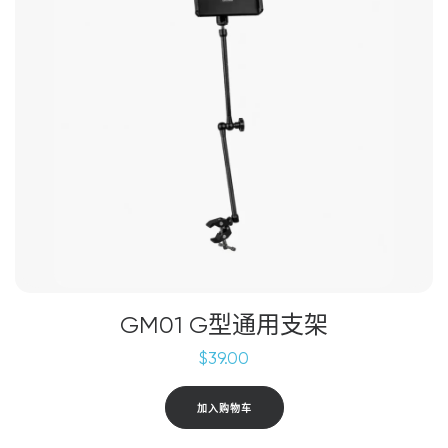
变
体。
可
在
产
品
页
面
上
选
择
这
些
选
GM01 G型通用支架
项
$
39.00
加入购物车