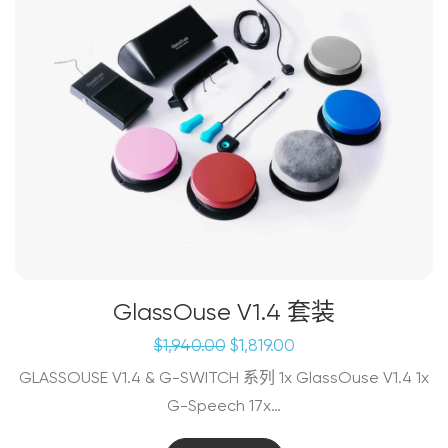
GlassOuse V1.4 套装
原
当
$
1,940.00
$
1,819.00
价
前
GLASSOUSE V1.4 & G-SWITCH 系列 1x GlassOuse V1.4 1x
为：
价
$1,940.00。
格
G-Speech 17x…
为：
$1,819.00。