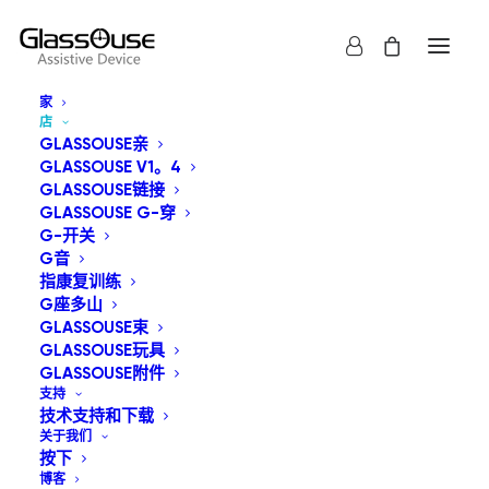
家
店
GLASSOUSE亲
GLASSOUSE V1。4
GLASSOUSE链接
GLASSOUSE G-穿
G-开关
显示全部
GT系列
GM系列
GlassOuse 辅助设备
G音
GlassOuse G-穿
G-开关
GlassOuse束
指康复训练
GlassOuse玩具
GlassOuse附件
G座多山
GLASSOUSE束
按价格从高到低
GLASSOUSE玩具
默认产品排序
GLASSOUSE附件
按受关注度排序
支持
按最新内容排序
技术支持和下载
按价格从低到高
关于我们
按下
博客