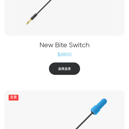
面
上
选
择
这
些
选
New Bite Switch
项
$
69.00
本
选择选项
产
品
有
多
无货
种
变
体。
可
在