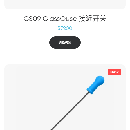
GS09 GlassOuse 接近开关
$
79.00
本
选择选项
产
品
有
多
New
种
变
体。
可
在
产
品
页