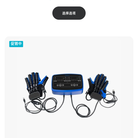
格
范
本
选择选项
围：
产
$129.00
品
至
有
$199.00
多
促销中
种
变
体。
可
在
产
品
页
面
上
选
择
这