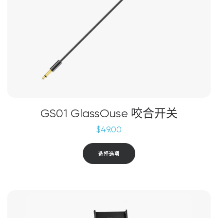
产
品
页
面
上
选
择
这
些
选
GS01 GlassOuse 咬合开关
项
$
49.00
本
选择选项
产
品
有
多
种