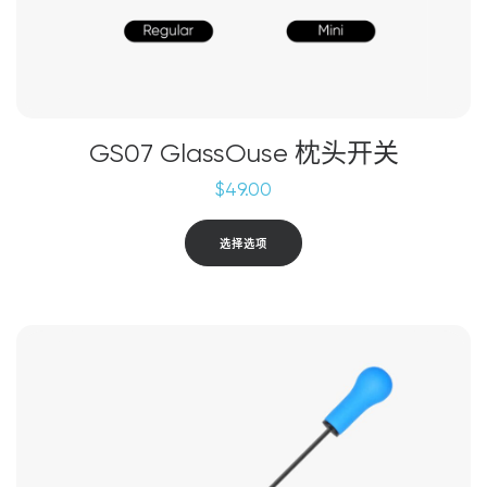
GS07 GlassOuse 枕头开关
$
49.00
本
选择选项
产
品
有
多
种
变
体。
可
在