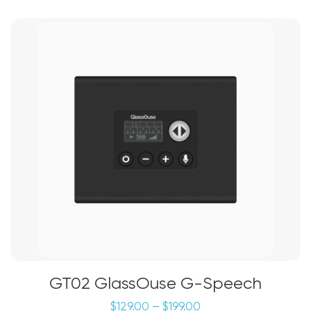
GT02 GlassOuse G-Speech
价
$
129.00
–
$
199.00