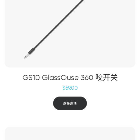
产
品
页
面
上
选
择
这
些
选
GS10 GlassOuse 360 咬开关
项
$
69.00
本
选择选项
产
品
有
多
种