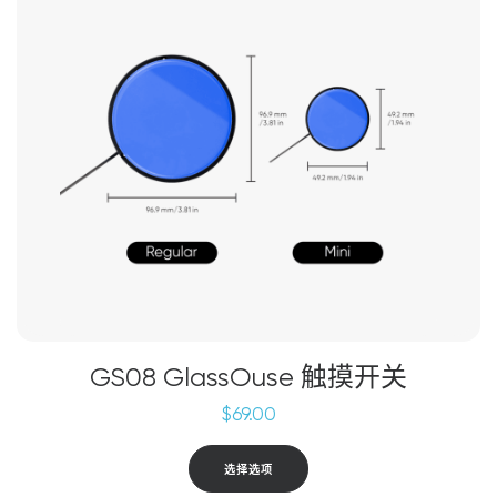
变
体。
可
在
产
品
页
面
上
选
择
这
些
选
GS08 GlassOuse 触摸开关
项
$
69.00
本
选择选项
产