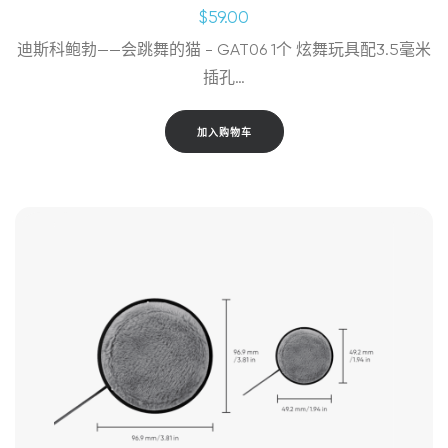
$
59.00
迪斯科鲍勃——会跳舞的猫 - GAT06 1个 炫舞玩具配3.5毫米
插孔…
加入购物车