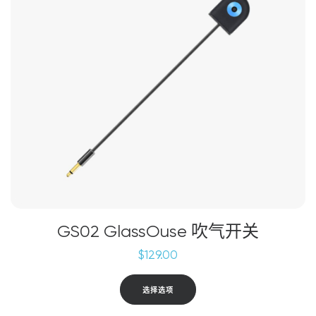
GS02 GlassOuse 吹气开关
$
129.00
本
选择选项
产