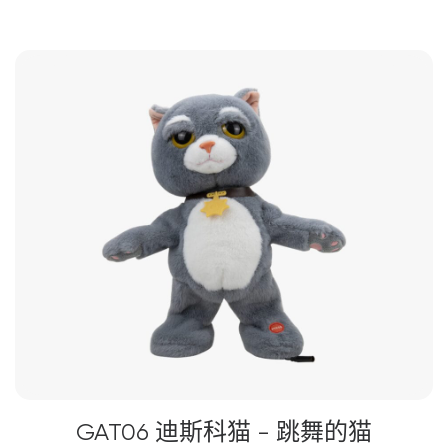
品
有
多
种
变
体。
可
在
产
品
页
面
上
选
择
这
些
选
GAT06 迪斯科猫 - 跳舞的猫
项