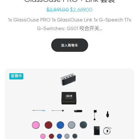
原
当
$
2,891.00
$
2,669.00
价
前
1x GlassOuse PRO 1x GlassOuse Link 1x G-Speech 17x
为：
价
$2,891.00。
格
G-Switches: GS01 咬合开关…
为：
$2,669.00。
加入购物车
促销中