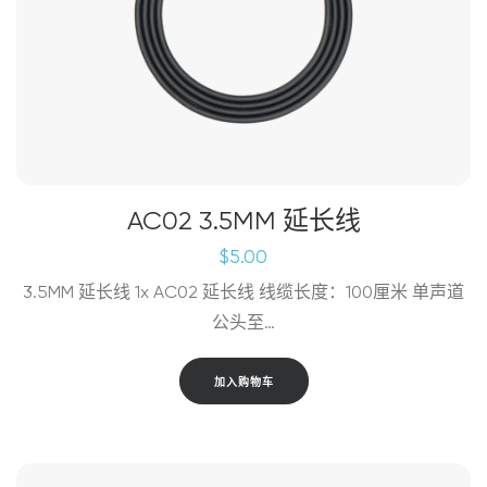
品
页
面
上
选
择
这
些
选
AC02 3.5MM 延长线
项
$
5.00
3.5MM 延长线 1x AC02 延长线 线缆长度：100厘米 单声道
公头至…
加入购物车