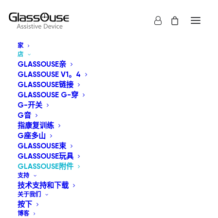
家
店
GLASSOUSE亲
GLASSOUSE V1。4
GLASSOUSE链接
我们提供一系列配件，可与 GlassOuse 辅助设备和自适应
GLASSOUSE G-穿
G-开关
开关无缝集成，从而提升无障碍功能和用户体验。.
G音
指康复训练
G座多山
显示全部
GlassOuse附件
GLASSOUSE束
GLASSOUSE玩具
默认产品排序
GLASSOUSE附件
按受关注度排序
支持
按最新内容排序
技术支持和下载
按价格从低到高
关于我们
按价格从高到低
按下
博客