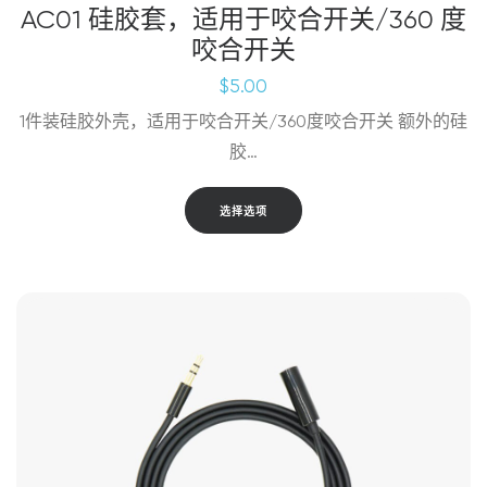
AC01 硅胶套，适用于咬合开关/360 度
咬合开关
$
5.00
1件装硅胶外壳，适用于咬合开关/360度咬合开关 额外的硅
胶…
本
选择选项
产
品
有
多
种
变
体。
可
在
产