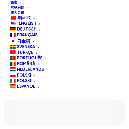
画廊
常见问题
成为会员
简体中文
ENGLISH
DEUTSCH
FRANÇAIS
日本語
SVENSKA
TÜRKÇE
PORTUGUÊS
ROMÂNĂ
NEDERLANDS
POLSKI
POLSKI
ESPAÑOL