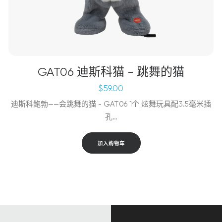
GAT06 迪斯科猫 - 跳舞的猫
$
59.00
迪斯科鲍勃——会跳舞的猫 - GAT06 1个 炫舞玩具配3.5毫米插
孔…
加入购物车