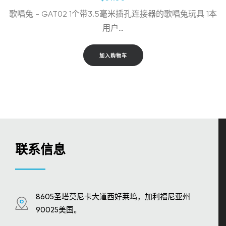
歌唱兔 - GAT02 1个带3.5毫米插孔连接器的歌唱兔玩具 1本
用户…
加入购物车
联系信息
8605圣塔莫尼卡大道西好莱坞，加利福尼亚州
90025美国。