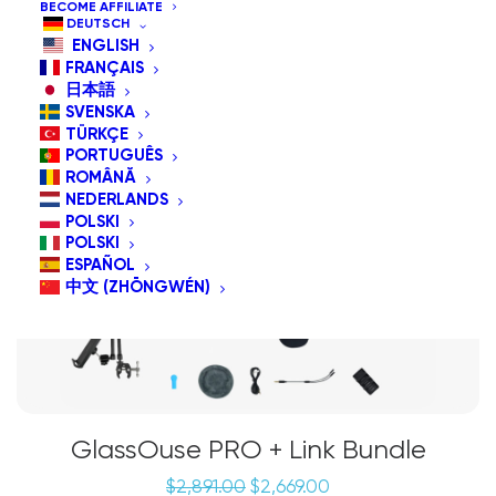
BECOME AFFILIATE
DEUTSCH
ENGLISH
ANGEBOT!
FRANÇAIS
Bündelangebot
日本語
SVENSKA
TÜRKÇE
PORTUGUÊS
ROMÂNĂ
NEDERLANDS
POLSKI
POLSKI
ESPAÑOL
中文 (ZHŌNGWÉN)
GlassOuse PRO + Link Bundle
Ursprünglicher
Aktueller
$
2,891.00
$
2,669.00