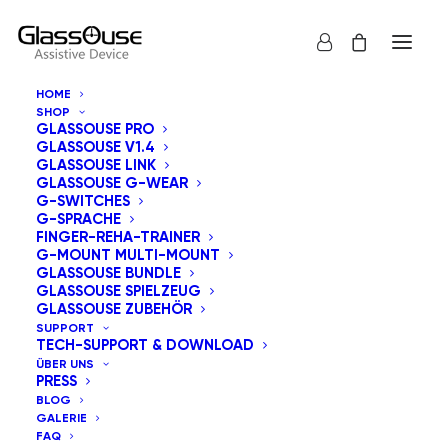
HOME
SHOP
GLASSOUSE PRO
GLASSOUSE V1.4
GLASSOUSE LINK
GLASSOUSE G-WEAR
G-SWITCHES
G-SPRACHE
Alle anzeigen
GlassOuse Bundle
FINGER-REHA-TRAINER
G-MOUNT MULTI-MOUNT
Nach Aktualität sortieren
GLASSOUSE BUNDLE
GLASSOUSE SPIELZEUG
Standardsortierung
GLASSOUSE ZUBEHÖR
Nach Beliebtheit sortiert
SUPPORT
Nach Preis sortieren: aufsteigend
TECH-SUPPORT & DOWNLOAD
Nach Preis sortieren: absteigend
ÜBER UNS
PRESS
BLOG
GALERIE
FAQ