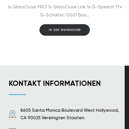
Preis
Preis
1x GlassOuse PRO 1x GlassOuse Link 1x G-Speech 17x
war:
ist:
$2,891.00
$2,669.00.
G-Schalter: GS01 Biss…
IN DEN WARENKORB
KONTAKT INFORMATIONEN
8605 Santa Monica Boulevard West Hollywood,
CA 90025 Vereinigten Staaten.