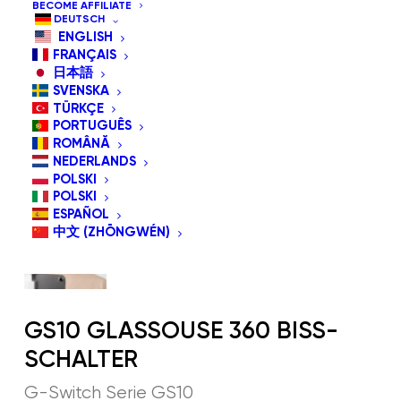
BECOME AFFILIATE
DEUTSCH
ENGLISH
FRANÇAIS
日本語
SVENSKA
TÜRKÇE
PORTUGUÊS
ROMÂNĂ
NEDERLANDS
POLSKI
POLSKI
ESPAÑOL
中文 (ZHŌNGWÉN)
GS10 GLASSOUSE 360 BISS-
SCHALTER
G-Switch Serie GS10