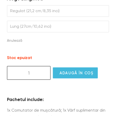
Regulat (21,2 cm/8,35 inci)
Lung (27cm/10,62 inci)
Anulează
Stoc epuizat
Cantitate
ADAUGĂ ÎN COȘ
GS10
GlassOuse
360
Bite
Pachetul include:
Switch
1x Comutator de mușcătură; 1x Vârf suplimentar din