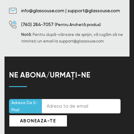
info@glassouse.com
|
support@glassouse.com
(760) 284-7057
(Pentru Anchetă produs)
Notă:
Pentru după-vânzare de sprijin, vă rugăm să ne
trimiteți un email la
support@glassouse.com
.
NE ABONA/URMAȚI-NE
Adresa De E-
Mail: