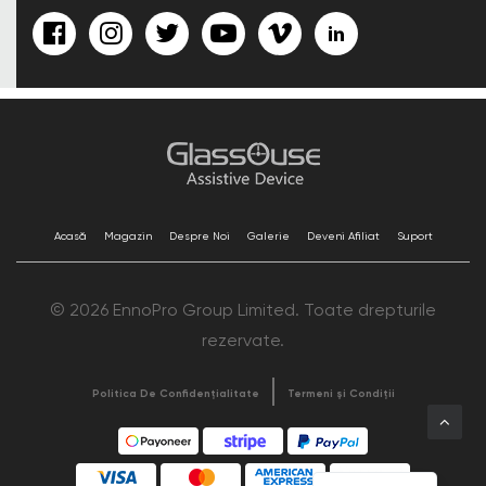
Acasă
Magazin
Despre Noi
Galerie
Deveni Afiliat
Suport
© 2026 EnnoPro Group Limited. Toate drepturile
rezervate.
Politica De Confidențialitate
Termeni și Condiții