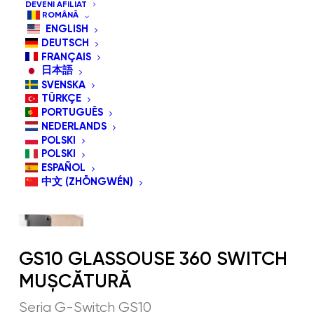
DEVENI AFILIAT
ROMÂNĂ
ENGLISH
DEUTSCH
FRANÇAIS
日本語
SVENSKA
TÜRKÇE
PORTUGUÊS
NEDERLANDS
POLSKI
POLSKI
ESPAÑOL
中文 (ZHŌNGWÉN)
GS10 GLASSOUSE 360 SWITCH
MUȘCĂTURĂ
Seria G-Switch GS10