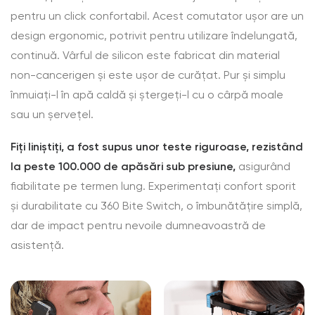
pentru un click confortabil. Acest comutator ușor are un
design ergonomic, potrivit pentru utilizare îndelungată,
continuă. Vârful de silicon este fabricat din material
non-cancerigen și este ușor de curățat. Pur și simplu
înmuiați-l în apă caldă și ștergeți-l cu o cârpă moale
sau un șervețel.
Fiți liniștiți, a fost supus unor teste riguroase, rezistând
la peste 100.000 de apăsări sub presiune,
asigurând
fiabilitate pe termen lung. Experimentați confort sporit
și durabilitate cu 360 Bite Switch, o îmbunătățire simplă,
dar de impact pentru nevoile dumneavoastră de
asistență.