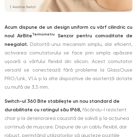
Acum dispune de un design uniform cu vârf cilindric cu
Termometru
noul AirBite
Senzor pentru comoditate de
neegalat.
Datorită unui mecanism simplu, dar eficient,
activarea comutatorului se face prin simpla apăsare
ușoară a vârfului flexibil din silicon. Acest comutator
versatil se conectează fără probleme la GlassOuse
PRO/Link, V1.4 și la alte dispozitive de asistență dotate
cu mufă de 3,5 mm.
Switch-ul 360 Bite stabilește un nou standard de
durabilitate cu ratingul său IP68,
făcându-l rezistent
chiar și la deteriorarea cauzată de salivă și la acțiunea
continuă de mușcare. Dispune de un cablu flexibil, dar
robust, permițând utilizatorilor să ajusteze pozițiile