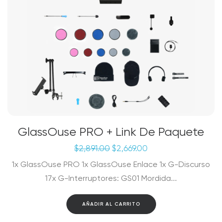
GlassOuse PRO + Link De Paquete
El
El
$
2,891.00
$
2,669.00
precio
precio
1x GlassOuse PRO 1x GlassOuse Enlace 1x G-Discurso
original
actual
era:
es:
17x G-Interruptores: GS01 Mordida...
$2,891.00.
$2,669.00.
AÑADIR AL CARRITO