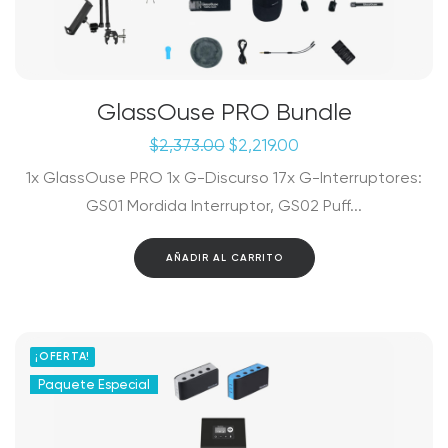
GlassOuse PRO Bundle
El
El
$
2,373.00
$
2,219.00
precio
precio
1x GlassOuse PRO 1x G-Discurso 17x G-Interruptores:
original
actual
era:
es:
GS01 Mordida Interruptor, GS02 Puff...
$2,373.00.
$2,219.00.
AÑADIR AL CARRITO
¡OFERTA!
Paquete Especial