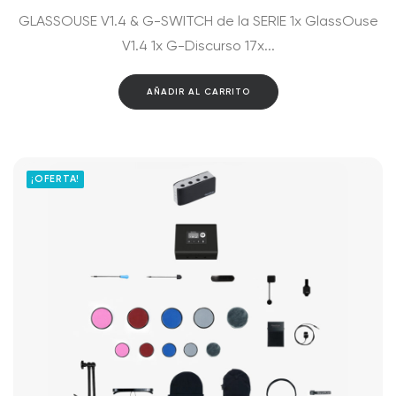
precio
precio
GLASSOUSE V1.4 & G-SWITCH de la SERIE 1x GlassOuse
original
actual
era:
es:
V1.4 1x G-Discurso 17x...
$1,940.00.
$1,819.00.
AÑADIR AL CARRITO
¡OFERTA!