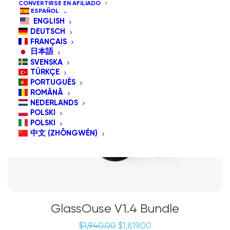
CONVERTIRSE EN AFILIADO
ESPAÑOL
ENGLISH
¡OFERTA!
DEUTSCH
FRANÇAIS
日本語
SVENSKA
TÜRKÇE
PORTUGUÊS
ROMÂNĂ
NEDERLANDS
POLSKI
POLSKI
中文 (ZHŌNGWÉN)
GlassOuse V1.4 Bundle
El
El
$
1,940.00
$
1,819.00