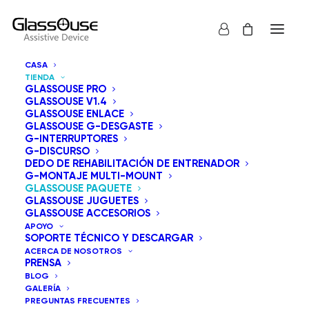
CASA
TIENDA
GLASSOUSE PRO
GLASSOUSE V1.4
GLASSOUSE ENLACE
GLASSOUSE G-DESGASTE
G-INTERRUPTORES
G-DISCURSO
Mostrar todos los
GlassOuse Paquete
DEDO DE REHABILITACIÓN DE ENTRENADOR
G-MONTAJE MULTI-MOUNT
Ordenar por precio: bajo a alto
GLASSOUSE PAQUETE
GLASSOUSE JUGUETES
Orden predeterminado
GLASSOUSE ACCESORIOS
Ordenar por popularidad
APOYO
Ordenar por los últimos
SOPORTE TÉCNICO Y DESCARGAR
Ordenar por precio: alto a bajo
ACERCA DE NOSOTROS
PRENSA
BLOG
GALERÍA
PREGUNTAS FRECUENTES