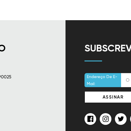
O
SUBSCREV
90025
Endereço De E-
Mail: