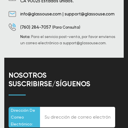
CA 90025 Estados unidos.
info@glassouse.com
|
support@glassouse.com
(760) 284-7057
(Para Consulta)
Nota:
Para el servicio post-venta, por favor envíenos
un correo electrónico a
support@glassouse.com
.
NOSOTROS
SUSCRIBIRSE/SÍGUENOS
Dirección De
Correo
Electrónico: