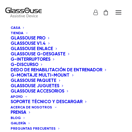
CASA
TIENDA
GLASSOUSE PRO
GLASSOUSE V1.4
GLASSOUSE ENLACE
GLASSOUSE G-DESGASTE
G-INTERRUPTORES
G-DISCURSO
Mostrar todos los
GlassOuse Juguetes
DEDO DE REHABILITACIÓN DE ENTRENADOR
G-MONTAJE MULTI-MOUNT
Ordenar por los últimos
GLASSOUSE PAQUETE
GLASSOUSE JUGUETES
Orden predeterminado
GLASSOUSE ACCESORIOS
Ordenar por popularidad
APOYO
Ordenar por precio: bajo a alto
SOPORTE TÉCNICO Y DESCARGAR
Ordenar por precio: alto a bajo
ACERCA DE NOSOTROS
PRENSA
BLOG
GALERÍA
PREGUNTAS FRECUENTES