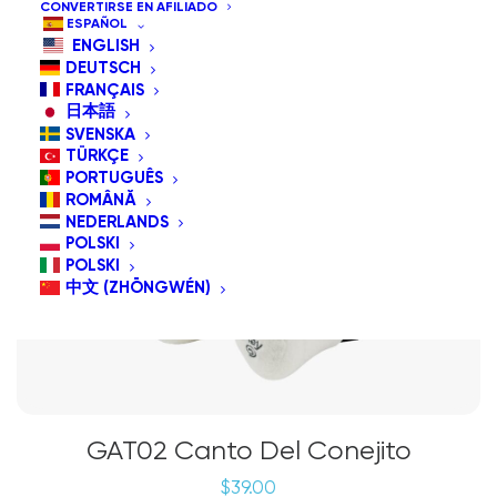
CONVERTIRSE EN AFILIADO
ESPAÑOL
ENGLISH
DEUTSCH
FRANÇAIS
日本語
SVENSKA
TÜRKÇE
PORTUGUÊS
ROMÂNĂ
NEDERLANDS
POLSKI
POLSKI
中文 (ZHŌNGWÉN)
GAT02 Canto Del Conejito
$
39.00