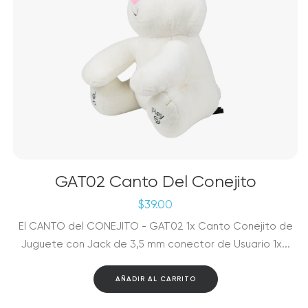
GAT02 Canto Del Conejito
$
39.00
El CANTO del CONEJITO - GAT02 1x Canto Conejito de
Juguete con Jack de 3,5 mm conector de Usuario 1x...
AÑADIR AL CARRITO