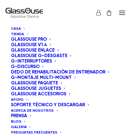
CASA
TIENDA
GLASSOUSE PRO
GLASSOUSE V1.4
GLASSOUSE ENLACE
GLASSOUSE G-DESGASTE
G-INTERRUPTORES
G-DISCURSO
Mostrar todos los
GlassOuse Paquete
DEDO DE REHABILITACIÓN DE ENTRENADOR
G-MONTAJE MULTI-MOUNT
Ordenar por precio: bajo a alto
GLASSOUSE PAQUETE
GLASSOUSE JUGUETES
Orden predeterminado
GLASSOUSE ACCESORIOS
Ordenar por popularidad
APOYO
Ordenar por los últimos
SOPORTE TÉCNICO Y DESCARGAR
Ordenar por precio: alto a bajo
ACERCA DE NOSOTROS
PRENSA
BLOG
GALERÍA
PREGUNTAS FRECUENTES