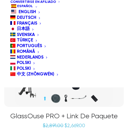
CONVERTIRSE EN AFILIADO
ESPAÑOL
ENGLISH
¡OFERTA!
DEUTSCH
Paquete Especial
FRANÇAIS
日本語
SVENSKA
TÜRKÇE
PORTUGUÊS
ROMÂNĂ
NEDERLANDS
POLSKI
POLSKI
中文 (ZHŌNGWÉN)
GlassOuse PRO + Link De Paquete
El
El
$
2,891.00
$
2,669.00