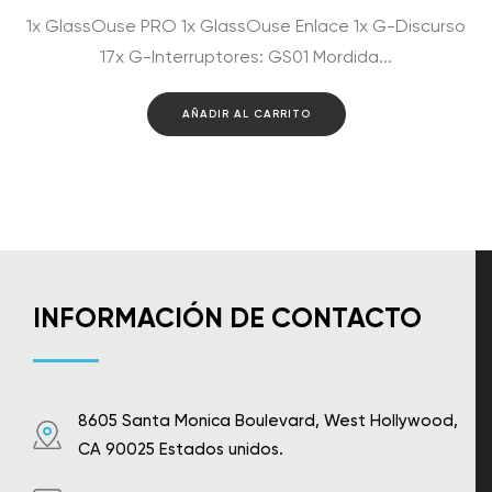
precio
precio
1x GlassOuse PRO 1x GlassOuse Enlace 1x G-Discurso
original
actual
era:
es:
17x G-Interruptores: GS01 Mordida...
$2,891.00.
$2,669.00.
AÑADIR AL CARRITO
INFORMACIÓN DE CONTACTO
8605 Santa Monica Boulevard, West Hollywood,
CA 90025 Estados unidos.