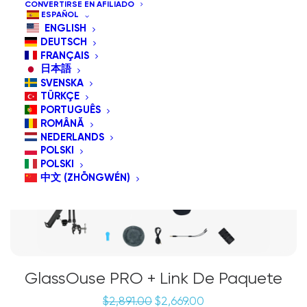
CONVERTIRSE EN AFILIADO
ESPAÑOL
ENGLISH
¡OFERTA!
DEUTSCH
Paquete Especial
FRANÇAIS
日本語
SVENSKA
TÜRKÇE
PORTUGUÊS
ROMÂNĂ
NEDERLANDS
POLSKI
POLSKI
中文 (ZHŌNGWÉN)
GlassOuse PRO + Link De Paquete
El
El
$
2,891.00
$
2,669.00