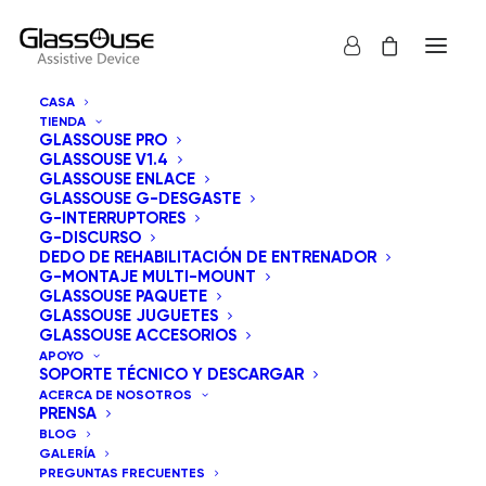
CASA
TIENDA
GLASSOUSE PRO
GLASSOUSE V1.4
GLASSOUSE ENLACE
GLASSOUSE G-DESGASTE
G-INTERRUPTORES
G-DISCURSO
Mostrar todos los
GlassOuse Paquete
DEDO DE REHABILITACIÓN DE ENTRENADOR
G-MONTAJE MULTI-MOUNT
Ordenar por precio: alto a bajo
GLASSOUSE PAQUETE
GLASSOUSE JUGUETES
Orden predeterminado
GLASSOUSE ACCESORIOS
Ordenar por popularidad
APOYO
Ordenar por los últimos
SOPORTE TÉCNICO Y DESCARGAR
Ordenar por precio: bajo a alto
ACERCA DE NOSOTROS
PRENSA
BLOG
GALERÍA
PREGUNTAS FRECUENTES