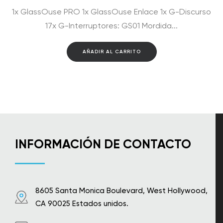
precio
precio
1x GlassOuse PRO 1x GlassOuse Enlace 1x G-Discurso
original
actual
era:
es:
17x G-Interruptores: GS01 Mordida...
$2,891.00.
$2,669.00.
AÑADIR AL CARRITO
INFORMACIÓN DE CONTACTO
8605 Santa Monica Boulevard, West Hollywood,
CA 90025 Estados unidos.