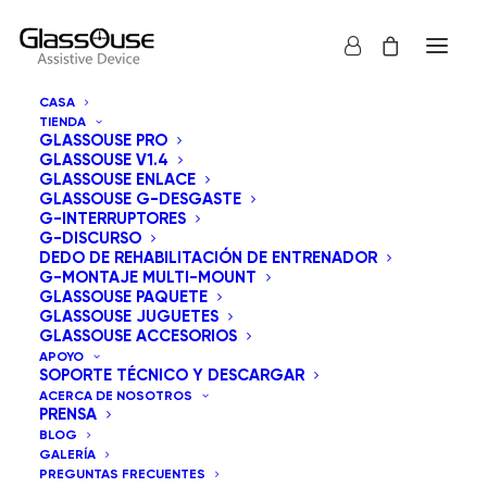
CASA
TIENDA
GLASSOUSE PRO
GLASSOUSE V1.4
GLASSOUSE ENLACE
GLASSOUSE G-DESGASTE
G-INTERRUPTORES
G-DISCURSO
Mostrar todos los
GlassOuse Juguetes
DEDO DE REHABILITACIÓN DE ENTRENADOR
G-MONTAJE MULTI-MOUNT
Ordenar por popularidad
GLASSOUSE PAQUETE
GLASSOUSE JUGUETES
Orden predeterminado
GLASSOUSE ACCESORIOS
Ordenar por los últimos
APOYO
Ordenar por precio: bajo a alto
SOPORTE TÉCNICO Y DESCARGAR
Ordenar por precio: alto a bajo
ACERCA DE NOSOTROS
PRENSA
BLOG
GALERÍA
PREGUNTAS FRECUENTES