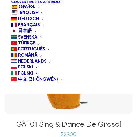
CONVERTIRSE EN AFILIADO
ESPAÑOL
ENGLISH
DEUTSCH
FRANÇAIS
日本語
SVENSKA
TÜRKÇE
PORTUGUÊS
ROMÂNĂ
NEDERLANDS
POLSKI
POLSKI
中文 (ZHŌNGWÉN)
GAT01 Sing & Dance De Girasol
$
29.00