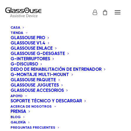
CASA
TIENDA
GLASSOUSE PRO
GLASSOUSE V1.4
GLASSOUSE ENLACE
GLASSOUSE G-DESGASTE
G-INTERRUPTORES
G-DISCURSO
Mostrar todos los
GlassOuse Juguetes
DEDO DE REHABILITACIÓN DE ENTRENADOR
G-MONTAJE MULTI-MOUNT
Ordenar por los últimos
GLASSOUSE PAQUETE
GLASSOUSE JUGUETES
Orden predeterminado
GLASSOUSE ACCESORIOS
Ordenar por popularidad
APOYO
Ordenar por precio: bajo a alto
SOPORTE TÉCNICO Y DESCARGAR
Ordenar por precio: alto a bajo
ACERCA DE NOSOTROS
PRENSA
BLOG
GALERÍA
PREGUNTAS FRECUENTES