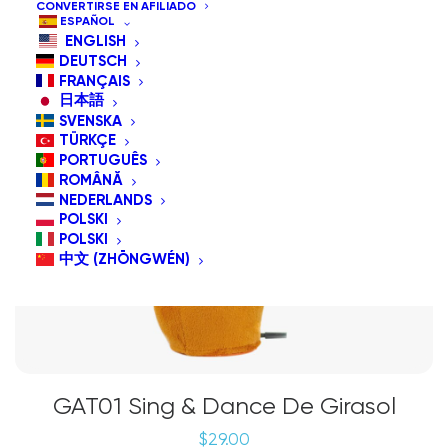
CONVERTIRSE EN AFILIADO
ESPAÑOL
ENGLISH
DEUTSCH
FRANÇAIS
日本語
SVENSKA
TÜRKÇE
PORTUGUÊS
ROMÂNĂ
NEDERLANDS
POLSKI
POLSKI
中文 (ZHŌNGWÉN)
GAT01 Sing & Dance De Girasol
$
29.00