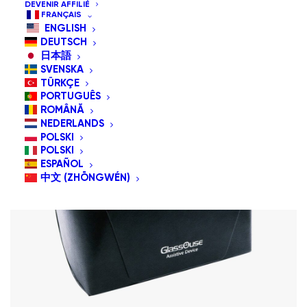
DEVENIR AFFILIÉ
Tri par popularité
FRANÇAIS
Tri du plus récent au plus ancien
ENGLISH
Tri par tarif croissant
DEUTSCH
日本語
SVENSKA
TÜRKÇE
PORTUGUÊS
ROMÂNĂ
NEDERLANDS
POLSKI
POLSKI
ESPAÑOL
中文 (ZHŌNGWÉN)