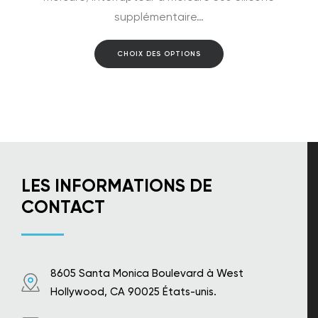
supplémentaire…
Ce
CHOIX DES OPTIONS
produit
a
plusieurs
variations.
Les
options
peuvent
être
choisies
sur
LES INFORMATIONS DE
la
CONTACT
page
du
produit
8605 Santa Monica Boulevard à West
Hollywood, CA 90025 États-unis.