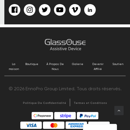
La
Boutique
À Propos De
Galerie
Devenir
Soutien
maison
Nous
Affilié
© 2026 EnnoPro Group Limited. Tous droits réservés.
Politique De Confidentialité
Termes et Conditions