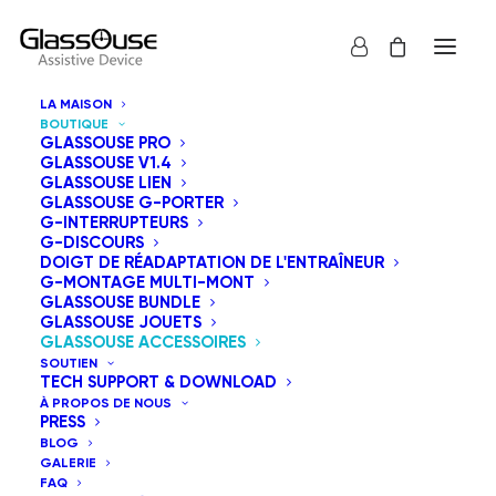
LA MAISON
BOUTIQUE
GLASSOUSE PRO
GLASSOUSE V1.4
GLASSOUSE LIEN
GLASSOUSE G-PORTER
Nous proposons une gamme d'accessoires qui
G-INTERRUPTEURS
G-DISCOURS
s'intègrent parfaitement aux appareils d'aide à
DOIGT DE RÉADAPTATION DE L'ENTRAÎNEUR
l'autonomie et aux commutateurs adaptatifs
G-MONTAGE MULTI-MONT
GLASSOUSE BUNDLE
GlassOuse afin d'améliorer l'accessibilité et l'expérience
GLASSOUSE JOUETS
utilisateur.
GLASSOUSE ACCESSOIRES
SOUTIEN
TECH SUPPORT & DOWNLOAD
Tous
GlassOuse Accessoires
À PROPOS DE NOUS
PRESS
BLOG
Tri par tarif décroissant
GALERIE
FAQ
Tri par défaut