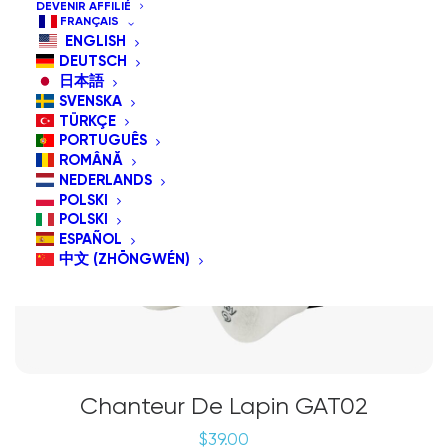
DEVENIR AFFILIÉ
FRANÇAIS
ENGLISH
DEUTSCH
日本語
SVENSKA
TÜRKÇE
PORTUGUÊS
ROMÂNĂ
NEDERLANDS
POLSKI
POLSKI
ESPAÑOL
中文 (ZHŌNGWÉN)
Chanteur De Lapin GAT02
$
39.00