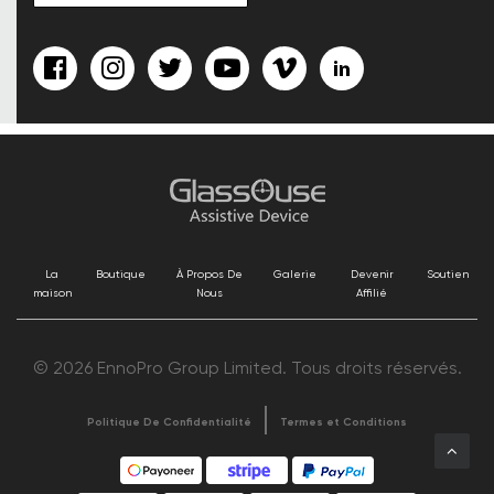
La
Boutique
À Propos De
Galerie
Devenir
Soutien
maison
Nous
Affilié
© 2026 EnnoPro Group Limited. Tous droits réservés.
Politique De Confidentialité
Termes et Conditions