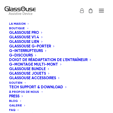
LA MAISON
BOUTIQUE
GLASSOUSE PRO
GLASSOUSE V1.4
GLASSOUSE LIEN
GLASSOUSE G-PORTER
G-INTERRUPTEURS
G-DISCOURS
Tous
GlassOuse Jouets
DOIGT DE RÉADAPTATION DE L'ENTRAÎNEUR
G-MONTAGE MULTI-MONT
Tri par défaut
GLASSOUSE BUNDLE
GLASSOUSE JOUETS
Tri par popularité
GLASSOUSE ACCESSOIRES
Tri du plus récent au plus ancien
SOUTIEN
Tri par tarif croissant
TECH SUPPORT & DOWNLOAD
Tri par tarif décroissant
À PROPOS DE NOUS
PRESS
BLOG
GALERIE
FAQ