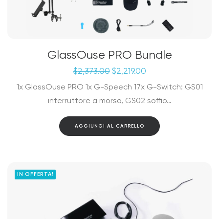
GlassOuse PRO Bundle
Il
Il
$
2,373.00
$
2,219.00
prezzo
prezzo
1x GlassOuse PRO 1x G-Speech 17x G-Switch: GS01
originale
attuale
era:
è:
interruttore a morso, GS02 soffio…
$2,373.00.
$2,219.00.
AGGIUNGI AL CARRELLO
IN OFFERTA!