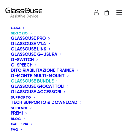
CASA
NEGOZIO
GLASSOUSE PRO
GLASSOUSE V1.4
GLASSOUSE LINK
GLASSOUSE G-USURA
G-SWITCH
G-SPEECH
Mostra tutto
GlassOuse Bundle
DITO RIABILITAZIONE TRAINER
G-MONTE MULTI-MOUNT
Prezzo: dal più caro
GLASSOUSE BUNDLE
GLASSOUSE GIOCATTOLI
Ordinamento predefinito
GLASSOUSE ACCESSORI
Popolarità
SUPPORTO
Ordina in base al più recente
TECH SUPPORTO & DOWNLOAD
Prezzo: dal più economico
SU DI NOI
PREMI
BLOG
GALLERIA
FAQ