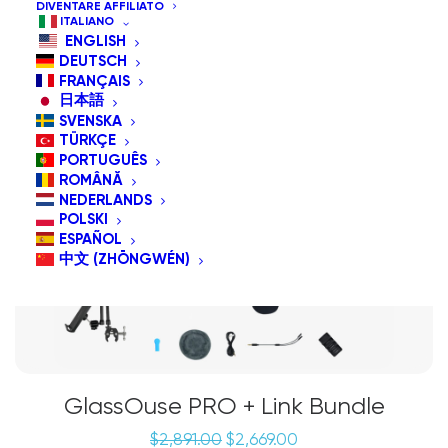
DIVENTARE AFFILIATO
ITALIANO
ENGLISH
IN OFFERTA!
DEUTSCH
Pacchetto speciale
FRANÇAIS
日本語
SVENSKA
TÜRKÇE
PORTUGUÊS
ROMÂNĂ
NEDERLANDS
POLSKI
ESPAÑOL
中文 (ZHŌNGWÉN)
GlassOuse PRO + Link Bundle
Il
Il
$
2,891.00
$
2,669.00