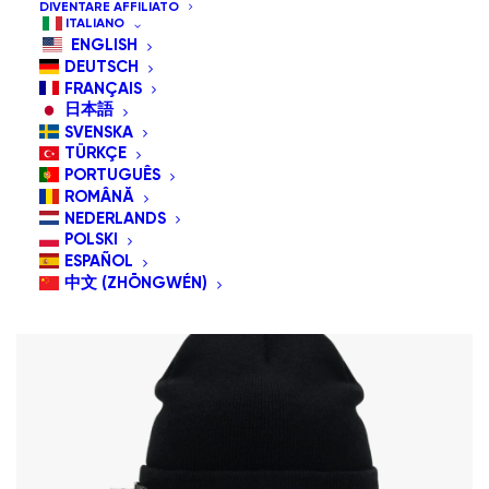
DIVENTARE AFFILIATO
Prezzo: dal più caro
ITALIANO
ENGLISH
Ordinamento predefinito
DEUTSCH
Popolarità
FRANÇAIS
Ordina in base al più recente
日本語
Prezzo: dal più economico
SVENSKA
TÜRKÇE
PORTUGUÊS
ROMÂNĂ
NEDERLANDS
POLSKI
ESPAÑOL
中文 (ZHŌNGWÉN)