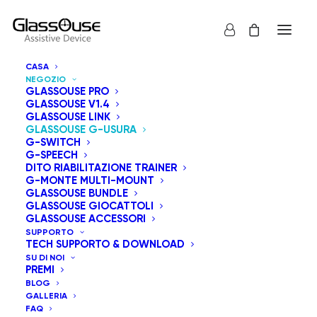
CASA
NEGOZIO
GLASSOUSE PRO
GLASSOUSE V1.4
GLASSOUSE LINK
GLASSOUSE G-USURA
La serie G-Wear di GlassOuse offre una vasta gamma
G-SWITCH
G-SPEECH
di accessori per personalizzare il modo in cui indossi i
DITO RIABILITAZIONE TRAINER
dispositivi di assistenza GlassOuse. Le opzioni
G-MONTE MULTI-MOUNT
GLASSOUSE BUNDLE
disponibili includono G-Framewear, G-Headband, G-
GLASSOUSE GIOCATTOLI
Cap, G-Beanie Hat, G-Strap Small e G-Strap Big. Ogni
GLASSOUSE ACCESSORI
SUPPORTO
acquisto è coperto da una garanzia di rimborso di 15
TECH SUPPORTO & DOWNLOAD
giorni e da una garanzia di un anno.
SU DI NOI
PREMI
BLOG
GALLERIA
Mostra tutto
GlassOuse G-Usura
FAQ