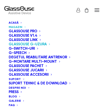
ACASĂ
MAGAZIN
GLASSOUSE PRO
GLASSOUSE V1.4
GLASSOUSE LINK
GLASSOUSE G-UZURA
Seria GlassOuse G-Wear oferă o gamă variată de
G-SWITCH-URI
G-SPEECH
accesorii pentru personalizarea modului în care purtați
DEGETUL REABILITARE ANTRENOR
dispozitivele de asistență GlassOuse. Opțiunile includ
G-MONTARE MULTI-MOUNT
GLASSOUSE PACHET
G-Framewear, G-Headband, G-Cap, G-Beanie Hat, G-
GLASSOUSE JUCARII
Strap Small și G-Strap Big. Fiecare achiziție beneficiază
GLASSOUSE ACCESORII
SUPORT
de o garanție de rambursare a banilor de 15 zile și de o
SUPORT TEHNIC & DE DOWNLOAD
garanție de un an.
DESPRE NOI
PRESS
BLOG
GALERIE
Arată tot
GlassOuse G-Uzura
FAQ