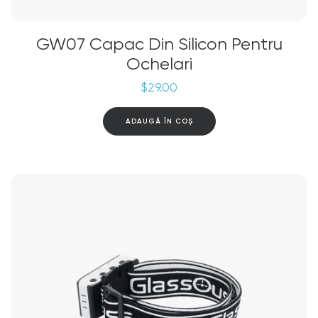
GW07 Capac Din Silicon Pentru
Ochelari
$
29.00
ADAUGĂ ÎN COȘ