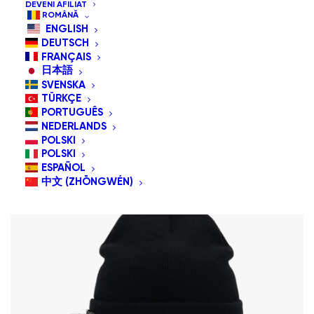
DEVENI AFILIAT
Sortează după preț: de la mare la mic
ROMÂNĂ
ENGLISH
Sortare implicită
DEUTSCH
Sortează după popularitatea vânzărilor
FRANÇAIS
Sortează după cele mai recente
日本語
Sortează după preț: de la mic la mare
SVENSKA
TÜRKÇE
PORTUGUÊS
NEDERLANDS
POLSKI
POLSKI
ESPAÑOL
中文 (ZHŌNGWÉN)