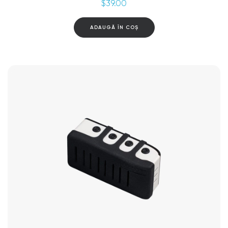
$
39.00
ADAUGĂ ÎN COȘ