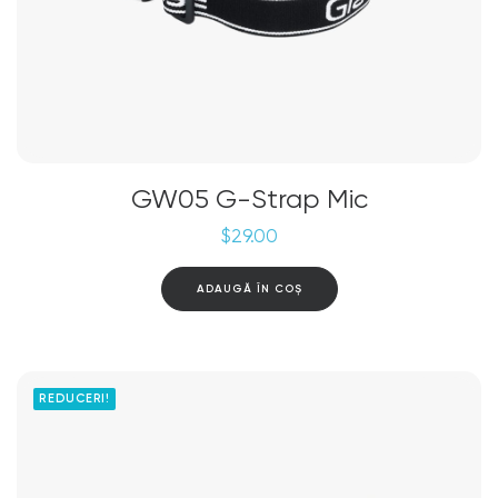
GW05 G-Strap Mic
$
29.00
ADAUGĂ ÎN COȘ
REDUCERI!