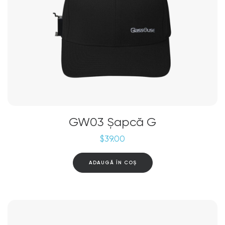
GW03 Șapcă G
$
39.00
ADAUGĂ ÎN COȘ