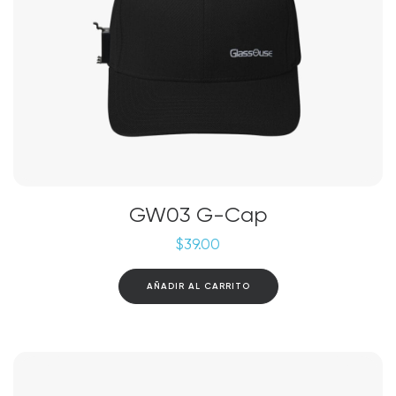
GW03 G-Cap
$
39.00
AÑADIR AL CARRITO