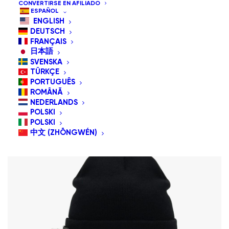
CONVERTIRSE EN AFILIADO
Ordenar por precio: alto a bajo
ESPAÑOL
ENGLISH
Orden predeterminado
DEUTSCH
Ordenar por popularidad
FRANÇAIS
Ordenar por los últimos
日本語
Ordenar por precio: bajo a alto
SVENSKA
TÜRKÇE
PORTUGUÊS
ROMÂNĂ
NEDERLANDS
POLSKI
POLSKI
中文 (ZHŌNGWÉN)