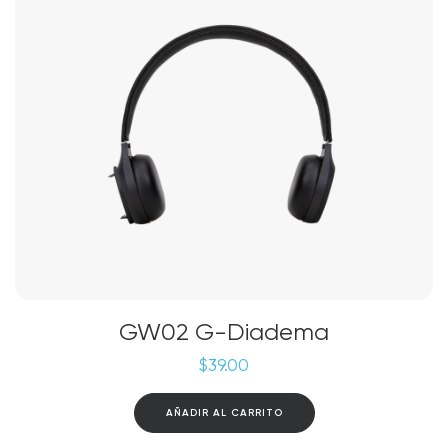
GW02 G-Diadema
$
39.00
AÑADIR AL CARRITO