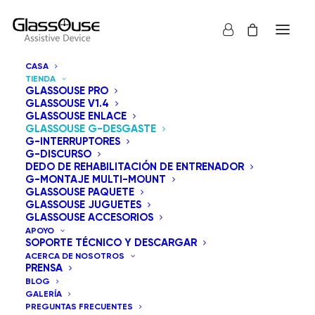
CASA
TIENDA
GLASSOUSE PRO
GLASSOUSE V1.4
GLASSOUSE ENLACE
GLASSOUSE G-DESGASTE
La serie G-Wear de GlassOuse ofrece una amplia
G-INTERRUPTORES
G-DISCURSO
gama de accesorios para personalizar la forma de
DEDO DE REHABILITACIÓN DE ENTRENADOR
llevar los dispositivos de asistencia de GlassOuse. Las
G-MONTAJE MULTI-MOUNT
GLASSOUSE PAQUETE
opciones incluyen el G-Framewear, la G-Headband, la
GLASSOUSE JUGUETES
G-Cap, el G-Beanie Hat, la G-Strap Small y la G-Strap
GLASSOUSE ACCESORIOS
APOYO
Big. Cada compra incluye una garantía de devolución
SOPORTE TÉCNICO Y DESCARGAR
del dinero de 15 días y una garantía de un año.
ACERCA DE NOSOTROS
PRENSA
BLOG
GALERÍA
Mostrar todos los
GlassOuse G-Desgaste
PREGUNTAS FRECUENTES