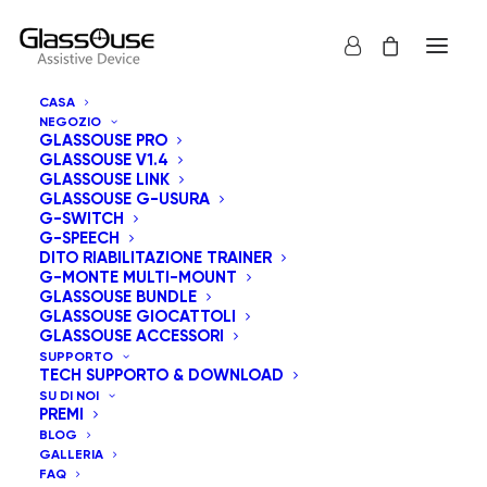
CASA
NEGOZIO
BROKEN SWORD: DIRECTOR’S
GLASSOUSE PRO
GLASSOUSE V1.4
GLASSOUSE LINK
CUT
GLASSOUSE G-USURA
G-SWITCH
G-SPEECH
DITO RIABILITAZIONE TRAINER
G-MONTE MULTI-MOUNT
GLASSOUSE BUNDLE
GLASSOUSE GIOCATTOLI
GLASSOUSE ACCESSORI
SUPPORTO
TECH SUPPORTO & DOWNLOAD
SU DI NOI
PREMI
BLOG
GALLERIA
FAQ
Siamo orgogliosi di presentarvi questo intramontabile