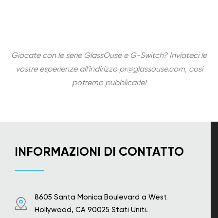
Giocate con le serie GlassOuse e G-Switch? Inviateci le
vostre esperienze all'indirizzo
pr@glassouse.com
, così
potremo pubblicarle!
INFORMAZIONI DI CONTATTO
8605 Santa Monica Boulevard a West
Hollywood, CA 90025 Stati Uniti.