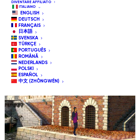
DIVENTARE AFFILIATO
classico d'avventura ricco di mistero nella sezione
ITALIANO
ENGLISH
GlassOuse Games.
DEUTSCH
FRANÇAIS
Broken Sword è il primissimo episodio della pluripremiata
日本語
SVENSKA
saga che ti invita in un misterioso viaggio di intrighi e
TÜRKÇE
pericoli.
PORTUGUÊS
ROMÂNĂ
NEDERLANDS
POLSKI
ESPAÑOL
中文 (ZHŌNGWÉN)