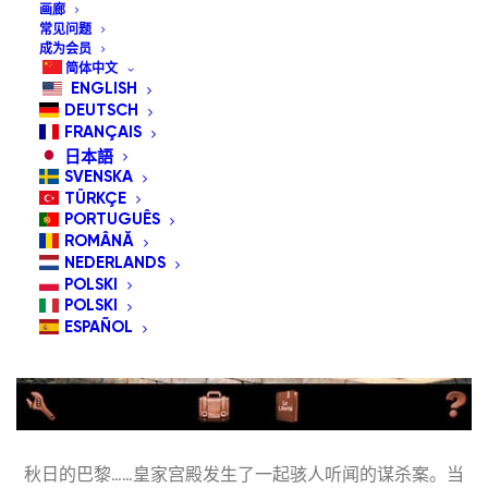
画廊
断剑是屡获殊荣系列的第一个篇章，它将邀请您踏上一段充
常见问题
成为会员
满神秘、阴谋与危险的旅程。.
简体中文
ENGLISH
DEUTSCH
FRANÇAIS
日本語
SVENSKA
TÜRKÇE
PORTUGUÊS
ROMÂNĂ
NEDERLANDS
POLSKI
POLSKI
ESPAÑOL
秋日的巴黎……皇家宫殿发生了一起骇人听闻的谋杀案。当