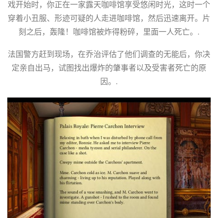
戏开始时，你正在一家露天咖啡馆享受悠闲时光，这时一个
穿着小丑服、形迹可疑的人走进咖啡馆，然后迅速离开。片
刻之后，轰隆！咖啡馆被炸得粉碎，里面一人死亡。.
法国警方赶到现场，在乔治评估了他们调查的无能后，你决
定亲自出马，试图找出爆炸的肇事者以及受害者死亡的原
因。.