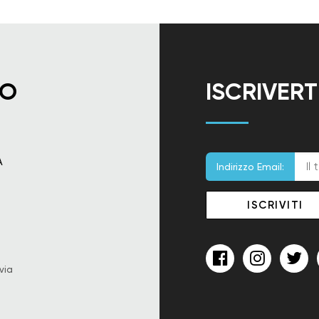
TO
ISCRIVER
A
Indirizzo Email:
via