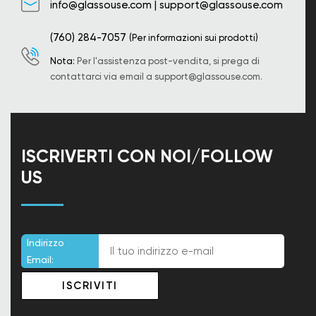
info@glassouse.com
|
support@glassouse.com
(760) 284-7057
(Per informazioni sui prodotti)
Nota:
Per l'assistenza post-vendita, si prega di
contattarci via email a
support@glassouse.com
.
ISCRIVERTI CON NOI/FOLLOW
US
Indirizzo
Email: