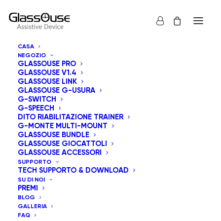
CASA
NEGOZIO
GLASSOUSE PRO
GLASSOUSE V1.4
GLASSOUSE LINK
GLASSOUSE G-USURA
G-SWITCH
G-SPEECH
Mostra tutto
GlassOuse Giocattoli
DITO RIABILITAZIONE TRAINER
G-MONTE MULTI-MOUNT
Popolarità
GLASSOUSE BUNDLE
GLASSOUSE GIOCATTOLI
Ordinamento predefinito
GLASSOUSE ACCESSORI
Ordina in base al più recente
SUPPORTO
Prezzo: dal più economico
TECH SUPPORTO & DOWNLOAD
Prezzo: dal più caro
SU DI NOI
PREMI
BLOG
GALLERIA
FAQ