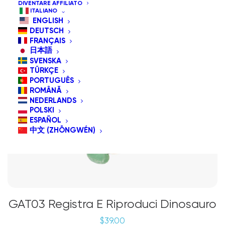
DIVENTARE AFFILIATO
ITALIANO
ENGLISH
DEUTSCH
FRANÇAIS
日本語
SVENSKA
TÜRKÇE
PORTUGUÊS
ROMÂNĂ
NEDERLANDS
POLSKI
ESPAÑOL
中文 (ZHŌNGWÉN)
GAT03 Registra E Riproduci Dinosauro
$
39.00