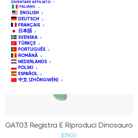
DIVENTARE AFFILIATO
ITALIANO
ENGLISH
DEUTSCH
FRANÇAIS
日本語
SVENSKA
TÜRKÇE
PORTUGUÊS
ROMÂNĂ
NEDERLANDS
POLSKI
ESPAÑOL
中文 (ZHŌNGWÉN)
GAT03 Registra E Riproduci Dinosauro
$
39.00