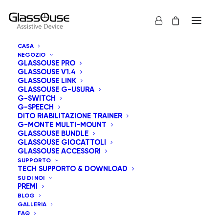
CASA
NEGOZIO
GLASSOUSE PRO
GLASSOUSE V1.4
GLASSOUSE LINK
GLASSOUSE G-USURA
G-SWITCH
G-SPEECH
Mostra tutto
GlassOuse Giocattoli
DITO RIABILITAZIONE TRAINER
G-MONTE MULTI-MOUNT
Prezzo: dal più economico
GLASSOUSE BUNDLE
GLASSOUSE GIOCATTOLI
Ordinamento predefinito
GLASSOUSE ACCESSORI
Popolarità
SUPPORTO
Ordina in base al più recente
TECH SUPPORTO & DOWNLOAD
Prezzo: dal più caro
SU DI NOI
PREMI
BLOG
GALLERIA
FAQ