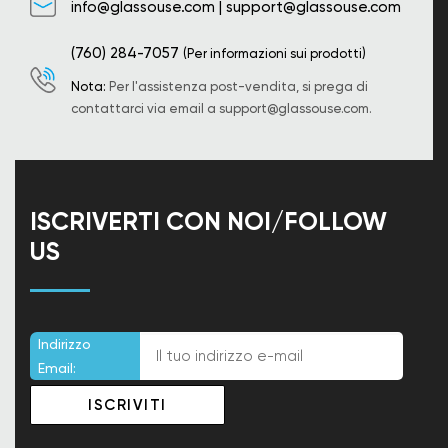
info@glassouse.com
|
support@glassouse.com
(760) 284-7057
(Per informazioni sui prodotti)
Nota:
Per l'assistenza post-vendita, si prega di
contattarci via email a
support@glassouse.com
.
ISCRIVERTI CON NOI/FOLLOW
US
Indirizzo
Email: