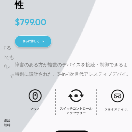
性
$
799.00
さらに詳しく
る
も
障害のある方が複数のデバイスを接続・制御できるように
レ
特別に設計された、3-in-1次世代アシスティブデバイス.
で
スイッチコントロール
マウス
ジョイスティック
アクセサリー
時