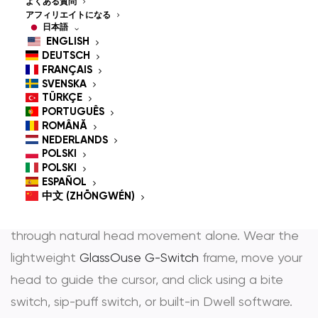
Controlled Mouse for
よくある質問
アフィリエイトになる
People With
日本語
ENGLISH
Disabilities
DEUTSCH
FRANÇAIS
SVENSKA
TÜRKÇE
PORTUGUÊS
GlassOuse is the most trusted
hands-free mouse
ROMÂNĂ
NEDERLANDS
そして
head controlled mouse
— award-winning
POLSKI
POLSKI
assistive technology that gives people with
ESPAÑOL
physical disabilities full, independent control over
中文 (ZHŌNGWÉN)
any computer, smartphone, tablet, or Smart TV
through natural head movement alone. Wear the
lightweight
GlassOuse G-Switch
frame, move your
head to guide the cursor, and click using a bite
switch, sip-puff switch, or built-in Dwell software.