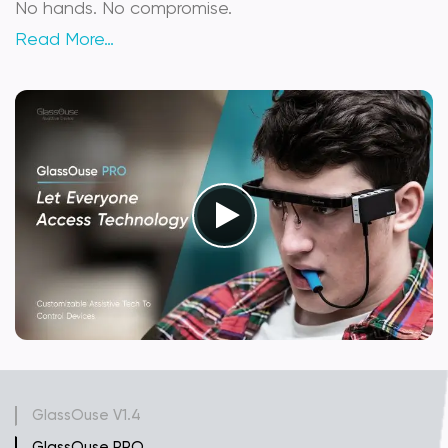
No hands. No compromise.
Read More…
GlassOuse V1.4
GlassOuse PRO