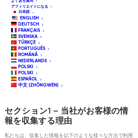
起因するいかなる損失または損害についても、お客様に対
よくある質問
アフィリエイトになる
して一切の責任を負わないものとします。お客様が当社の
日本語
ENGLISH
ウェブサイトを使用し、当社のウェブサイト上のいかなる
DEUTSCH
情報にも依拠することについては、お客様ご自身の責任と
FRANÇAIS
リスクにおいて行うものとします。.
SVENSKA
TÜRKÇE
PORTUGUÊS
個人に関する個人情報の収集、利用、開示、処理は、状況
ROMÂNĂ
によって異なります。このプライバシー通知は、当社の全
NEDERLANDS
POLSKI
体的なプライバシーおよびデータ保護慣行を説明すること
POLSKI
を目的としています。場合によっては、特定の個人情報の
ESPAÑOL
処理に適用される、データ収集および処理慣行に関する異
中文 (ZHŌNGWÉN)
なるまたは追加の通知が提供されることがあります。.
セクション1 – 当社がお客様の情
報を収集する理由
私たちは、収集した情報を以下のような様々な方法で利用