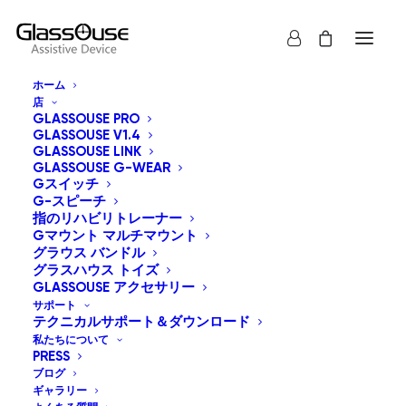
ホーム
店
プライバシーポリシー
GLASSOUSE PRO
GLASSOUSE V1.4
GLASSOUSE LINK
GLASSOUSE G-WEAR
グラスハウス支援装置をご利用いただきありがとうござい
Gスイッチ
ます。当ウェブサイトをご利用になる前に、プライバシー
G-スピーチ
指のリハビリトレーナー
ポリシーをご一読ください。.
Gマウント マルチマウント
グラウス バンドル
このプライバシーポリシーは、お客様が本ウェブサイトを
グラスハウス トイズ
GLASSOUSE アクセサリー
利用する際の個人情報の収集、使用、開示、共有に関する
サポート
方針と手続きについて説明するものです。.
テクニカルサポート＆ダウンロード
私たちについて
PRESS
いかなる状況においても、エンノープログループ（「当
ブログ
社」）は、当社のウェブサイトで提供される情報の使用に
ギャラリー