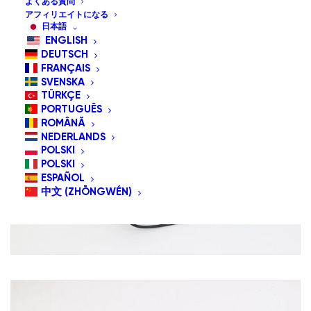
よくある質問
アフィリエイトになる
日本語
ENGLISH
DEUTSCH
FRANÇAIS
SVENSKA
TÜRKÇE
PORTUGUÊS
ROMÂNĂ
NEDERLANDS
POLSKI
POLSKI
ESPAÑOL
中文 (ZHŌNGWÉN)