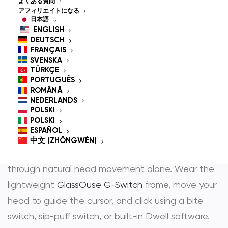
Controlled Mouse for
よくある質問
アフィリエイトになる
People With
日本語
ENGLISH
Disabilities
DEUTSCH
FRANÇAIS
SVENSKA
TÜRKÇE
PORTUGUÊS
GlassOuse is the most trusted
hands-free mouse
ROMÂNĂ
NEDERLANDS
そして
head controlled mouse
— award-winning
POLSKI
POLSKI
assistive technology that gives people with
ESPAÑOL
physical disabilities full, independent control over
中文 (ZHŌNGWÉN)
any computer, smartphone, tablet, or Smart TV
through natural head movement alone. Wear the
lightweight
GlassOuse G-Switch
frame, move your
head to guide the cursor, and click using a bite
switch, sip-puff switch, or built-in Dwell software.