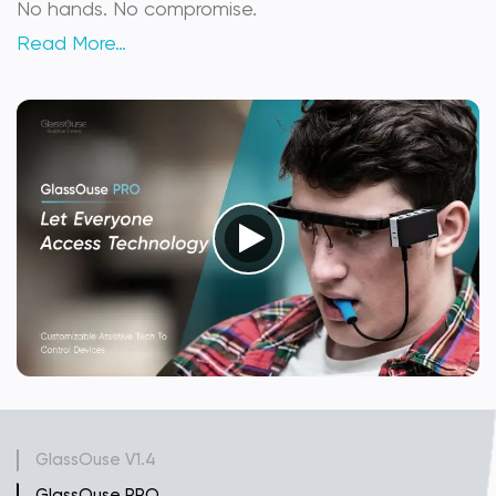
No hands. No compromise.
Read More…
GlassOuse V1.4
GlassOuse PRO