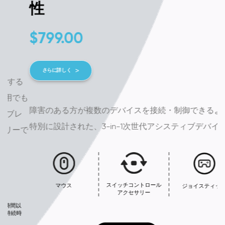
性
$
799.00
さらに詳しく
る
も
障害のある方が複数のデバイスを接続・制御できるように
レ
特別に設計された、3-in-1次世代アシスティブデバイス.
で
スイッチコントロール
マウス
ジョイスティック
アクセサリー
時