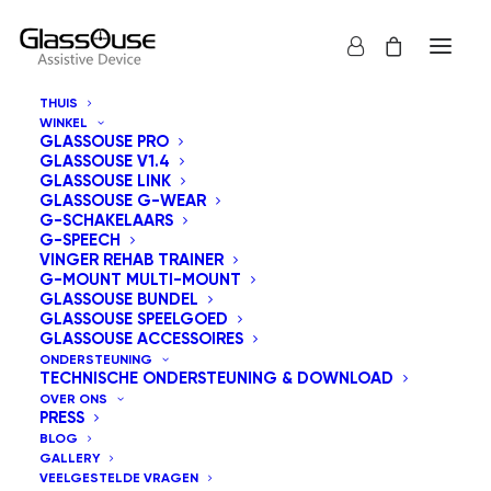
THUIS
WINKEL
MIJN ACCOUNT
GLASSOUSE PRO
GLASSOUSE V1.4
GLASSOUSE LINK
GLASSOUSE G-WEAR
G-SCHAKELAARS
Wachtwoord vergeten? Voer je gebruikersnaam of e-mailadres in.
G-SPEECH
Je ontvangt een link via e-mail om een nieuw wachtwoord in te
VINGER REHAB TRAINER
G-MOUNT MULTI-MOUNT
stellen.
GLASSOUSE BUNDEL
GLASSOUSE SPEELGOED
Vereist
Gebruikersnaam of e-mailadres
*
GLASSOUSE ACCESSOIRES
ONDERSTEUNING
TECHNISCHE ONDERSTEUNING & DOWNLOAD
OVER ONS
PRESS
BLOG
RESET WACHTWOORD
GALLERY
VEELGESTELDE VRAGEN