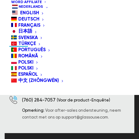
WORD AFFILIATE
NEDERLANDS
ENGLISH
DEUTSCH
FRANÇAIS
日本語
CONTACT INFORMATIE
SVENSKA
TÜRKÇE
PORTUGUÊS
ROMÂNĂ
POLSKI
8605 Santa Monica Boulevard, West Hollywood,
POLSKI
CA 90025 Verenigde Staten.
ESPAÑOL
中文 (ZHŌNGWÉN)
info@glassouse.com
|
support@glassouse.com
(760) 284-7057
(Voor de product-Enquête)
Opmerking:
Voor after-sales ondersteuning, neem
contact met ons op
support@glassouse.com
.