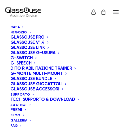
CASA
NEGOZIO
IL MIO ACCOUNT
GLASSOUSE PRO
GLASSOUSE V1.4
GLASSOUSE LINK
GLASSOUSE G-USURA
G-SWITCH
Hai perso la password? Inserisci il tuo nome utente o l'indirizzo email.
G-SPEECH
Riceverai tramite email un link per generarne una nuova.
DITO RIABILITAZIONE TRAINER
G-MONTE MULTI-MOUNT
Richiesto
GLASSOUSE BUNDLE
Nome utente o indirizzo email
*
GLASSOUSE GIOCATTOLI
GLASSOUSE ACCESSORI
SUPPORTO
TECH SUPPORTO & DOWNLOAD
SU DI NOI
PREMI
RESETTARE LA PASSWORD
BLOG
GALLERIA
FAQ