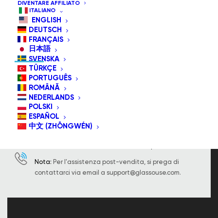
DIVENTARE AFFILIATO
ITALIANO
ENGLISH
DEUTSCH
FRANÇAIS
INFORMAZIONI DI CONTATTO
日本語
SVENSKA
TÜRKÇE
PORTUGUÊS
ROMÂNĂ
8605 Santa Monica Boulevard a West
NEDERLANDS
Hollywood, CA 90025 Stati Uniti.
POLSKI
ESPAÑOL
info@glassouse.com
|
support@glassouse.com
中文 (ZHŌNGWÉN)
(760) 284-7057
(Per informazioni sui prodotti)
Nota:
Per l'assistenza post-vendita, si prega di
contattarci via email a
support@glassouse.com
.