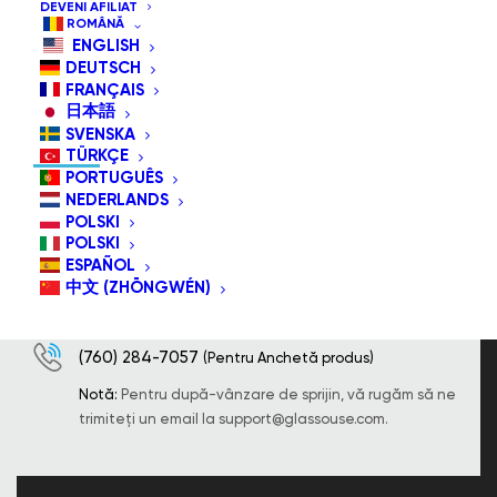
DEVENI AFILIAT
ROMÂNĂ
ENGLISH
DEUTSCH
FRANÇAIS
日本語
INFORMAȚII DE CONTACT
SVENSKA
TÜRKÇE
PORTUGUÊS
NEDERLANDS
POLSKI
8605 Santa Monica Boulevard West Hollywood,
POLSKI
CA 90025 Statele Unite ale americii.
ESPAÑOL
中文 (ZHŌNGWÉN)
info@glassouse.com
|
support@glassouse.com
(760) 284-7057
(Pentru Anchetă produs)
Notă:
Pentru după-vânzare de sprijin, vă rugăm să ne
trimiteți un email la
support@glassouse.com
.