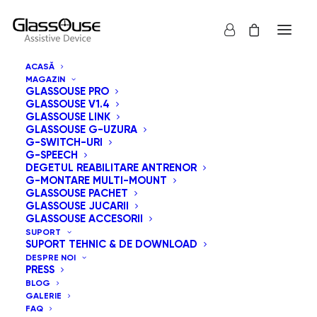
ACASĂ
MAGAZIN
CONTUL MEU
GLASSOUSE PRO
GLASSOUSE V1.4
GLASSOUSE LINK
GLASSOUSE G-UZURA
G-SWITCH-URI
Ai uitat parola? Te rog să introduci numele tău de utilizator sau
G-SPEECH
adresa ta de email. Vei primi o legătură prin email pentru a crea o
DEGETUL REABILITARE ANTRENOR
G-MONTARE MULTI-MOUNT
parolă nouă.
GLASSOUSE PACHET
GLASSOUSE JUCARII
Obligatoriu
Nume utilizator sau email
*
GLASSOUSE ACCESORII
SUPORT
SUPORT TEHNIC & DE DOWNLOAD
DESPRE NOI
PRESS
BLOG
RESETEAZĂ PAROLA
GALERIE
FAQ