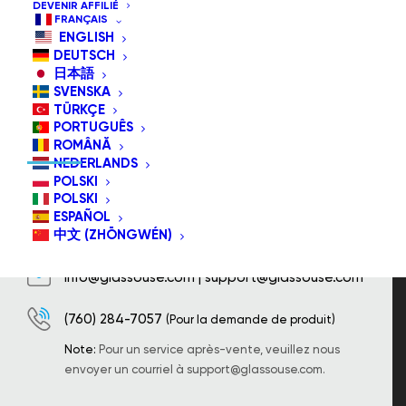
DEVENIR AFFILIÉ
FRANÇAIS
ENGLISH
DEUTSCH
日本語
SVENSKA
LES INFORMATIONS DE
TÜRKÇE
CONTACT
PORTUGUÊS
ROMÂNĂ
NEDERLANDS
POLSKI
POLSKI
8605 Santa Monica Boulevard à West
ESPAÑOL
中文 (ZHŌNGWÉN)
Hollywood, CA 90025 États-unis.
info@glassouse.com
|
support@glassouse.com
(760) 284-7057
(Pour la demande de produit)
Note:
Pour un service après-vente, veuillez nous
envoyer un courriel à
support@glassouse.com
.