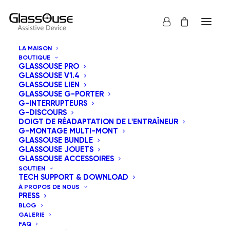
LA MAISON
BOUTIQUE
MON COMPTE
GLASSOUSE PRO
GLASSOUSE V1.4
GLASSOUSE LIEN
GLASSOUSE G-PORTER
G-INTERRUPTEURS
Mot de passe perdu ? Veuillez saisir votre identifiant ou votre
G-DISCOURS
adresse e-mail. Vous recevrez un lien par e-mail pour créer un
DOIGT DE RÉADAPTATION DE L'ENTRAÎNEUR
G-MONTAGE MULTI-MONT
nouveau mot de passe.
GLASSOUSE BUNDLE
GLASSOUSE JOUETS
Obligatoire
Identifiant ou e-mail
*
GLASSOUSE ACCESSOIRES
SOUTIEN
TECH SUPPORT & DOWNLOAD
À PROPOS DE NOUS
PRESS
BLOG
RÉINITIALISATION DU MOT DE PASSE
GALERIE
FAQ