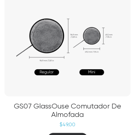
podem
ser
escolhidas
na
página
do
produto
GS07 GlassOuse Comutador De
Almofada
$
49.00