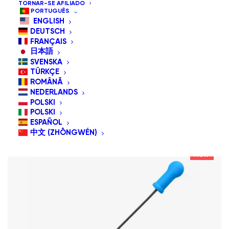
TORNAR-SE AFILIADO
PORTUGUÊS
Mostrar tudo
G-Interruptores
ENGLISH
DEUTSCH
Ordenação padrão
FRANÇAIS
日本語
Ordenar por popularidade
SVENSKA
Ordenar por mais recentes
Ordenar por preço: menor para maior
TÜRKÇE
Ordenar por preço: maior para menor
ROMÂNĂ
NEDERLANDS
POLSKI
POLSKI
ESPAÑOL
中文 (ZHŌNGWÉN)
New