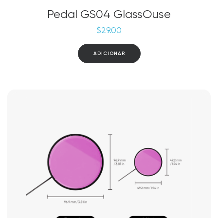
Pedal GS04 GlassOuse
$
29.00
ADICIONAR