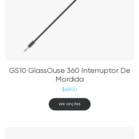
produto
GS10 GlassOuse 360 Interruptor De
Mordida
$
69.00
Este
VER OPÇÕES
produto
tem
várias
variantes.
As
opções