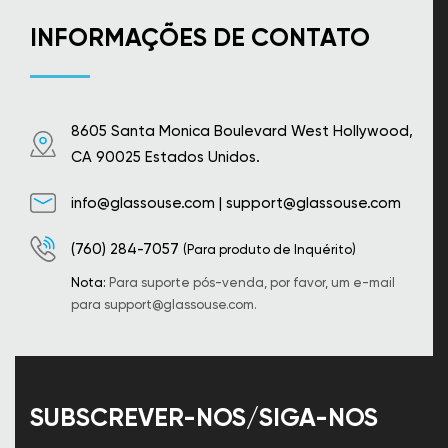
escolhidas
na
INFORMAÇÕES DE CONTATO
página
do
produto
8605 Santa Monica Boulevard West Hollywood,
CA 90025 Estados Unidos.
info@glassouse.com
|
support@glassouse.com
(760) 284-7057
(Para produto de Inquérito)
Nota:
Para suporte pós-venda, por favor, um e-mail
para
support@glassouse.com
.
SUBSCREVER-NOS/SIGA-NOS