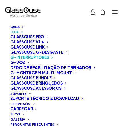
CASA
LOJA
GLASSOUSE PRO
GLASSOUSE V1.4
GLASSOUSE LINK
GLASSOUSE G-DESGASTE
Descubra os mais recentes interruptores adaptativos
G-INTERRUPTORES
G-VOZ
da GlassOuse da série G-Switch. Esta coleção inclui o
DEDO DE REABILITAÇÃO DE TREINADOR
Bite Switch, o Puff Switch, o Finger Switch, o Foot
G-MONTAGEM MULTI-MOUNT
GLASSOUSE BUNDLE
Switch, o Press Switch, o Pillow Switch, o Touch Switch, o
GLASSOUSE BRINQUEDOS
Proximity Switch, o 360 Bite Switch, o Cheek Switch, o
GLASSOUSE ACESSÓRIOS
SUPORTE
Blink Switch e o inovador Muscle Switch. Cada
SUPORTE TÉCNICO & DOWNLOAD
interruptor está equipado com uma tomada de 3,5 mm
SOBRE NÓS
CARREGAR
para garantir a compatibilidade com uma variedade de
BLOG
dispositivos de apoio.
GALERIA
PERGUNTAS FREQUENTES