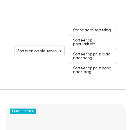
Standaard sortering
Sorteer op
populariteit
Sorteren op nieuwste
Sorteer op prijs: laag
naar hoog
Sorteer op prijs: hoog
naar laag
AANBIEDING!