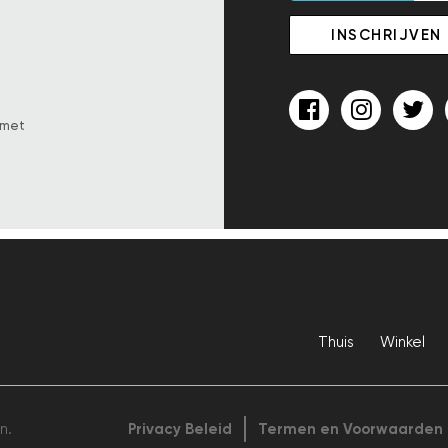
 met
Thuis
Winkel
n.
Privacy Beleid
Termen en Voorwaarden