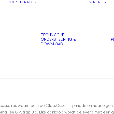
ONDERSTEUNING
OVER ONS
TECHNISCHE
ONDERSTEUNING &
P
DOWNLOAD
cessoires waarmee u de GlassOuse-hulpmiddelen naar eigen 
ll en G-Strap Big. Elke aankoop wordt geleverd met een ge