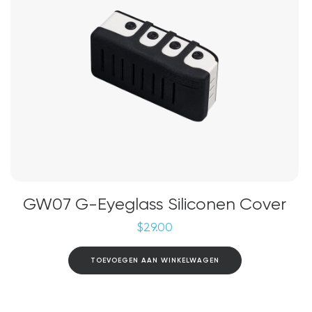
GW07 G-Eyeglass Siliconen Cover
$
29.00
TOEVOEGEN AAN WINKELWAGEN