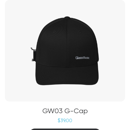
GW03 G-Cap
$
39.00