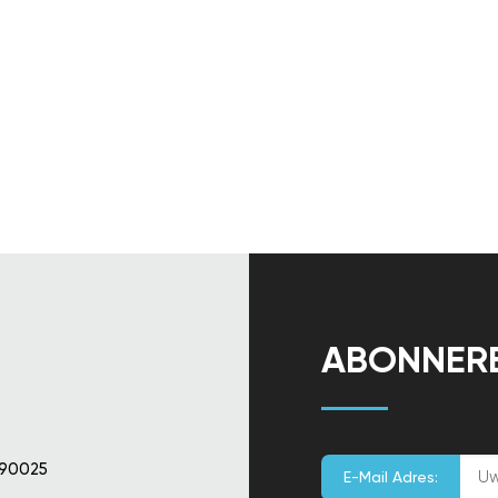
ABONNER
 90025
E-Mail Adres: