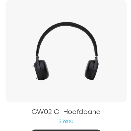
GW02 G-Hoofdband
$
39.00