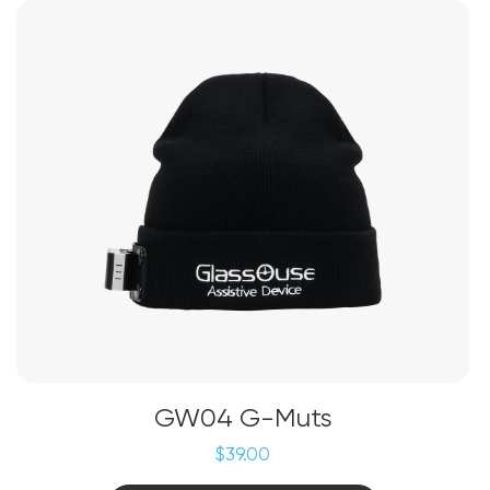
GW04 G-Muts
$
39.00