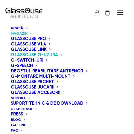
ACASĂ
MAGAZIN
GLASSOUSE PRO
GLASSOUSE V1.4
GLASSOUSE LINK
GLASSOUSE G-UZURA
Seria GlassOuse G-Wear oferă o gamă variată de
G-SWITCH-URI
G-SPEECH
accesorii pentru personalizarea modului în care purtați
DEGETUL REABILITARE ANTRENOR
dispozitivele de asistență GlassOuse. Opțiunile includ
G-MONTARE MULTI-MOUNT
GLASSOUSE PACHET
G-Framewear, G-Headband, G-Cap, G-Beanie Hat, G-
GLASSOUSE JUCARII
Strap Small și G-Strap Big. Fiecare achiziție beneficiază
GLASSOUSE ACCESORII
SUPORT
de o garanție de rambursare a banilor de 15 zile și de o
SUPORT TEHNIC & DE DOWNLOAD
garanție de un an.
DESPRE NOI
PRESS
BLOG
GALERIE
Arată tot
GlassOuse G-Uzura
FAQ