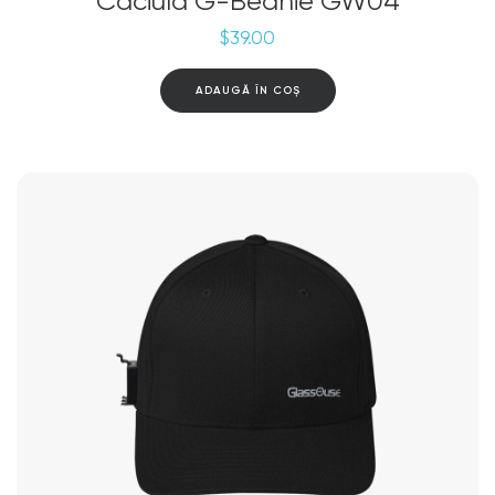
Căciulă G-Beanie GW04
$
39.00
ADAUGĂ ÎN COȘ