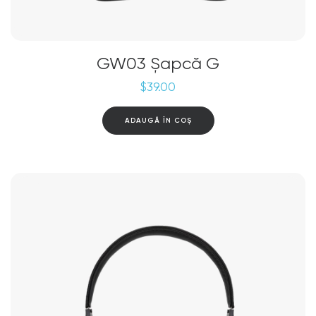
GW03 Șapcă G
$
39.00
ADAUGĂ ÎN COȘ