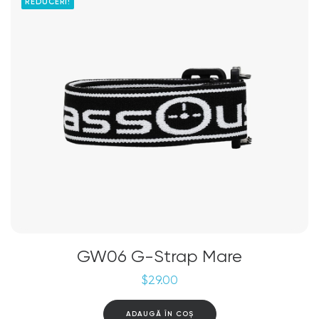
REDUCERI!
GW06 G-Strap Mare
$
29.00
ADAUGĂ ÎN COȘ