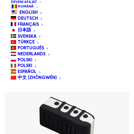
DEVENI AFILIAT
Sortează după cele mai recente
ROMÂNĂ
ENGLISH
Sortare implicită
DEUTSCH
Sortează după popularitatea vânzărilor
FRANÇAIS
Sortează după preț: de la mic la mare
日本語
Sortează după preț: de la mare la mic
SVENSKA
TÜRKÇE
PORTUGUÊS
NEDERLANDS
POLSKI
POLSKI
ESPAÑOL
中文 (ZHŌNGWÉN)