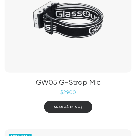
GW05 G-Strap Mic
$
29.00
ADAUGĂ ÎN COȘ