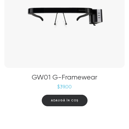
GW01 G-Framewear
$
39.00
ADAUGĂ ÎN COȘ