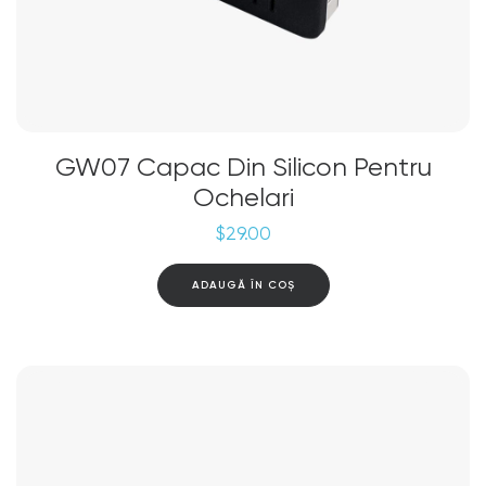
GW07 Capac Din Silicon Pentru
Ochelari
$
29.00
ADAUGĂ ÎN COȘ