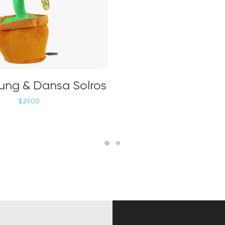
LÄGG TILL I VARUKORG
ung & Dansa Solros
$
29.00