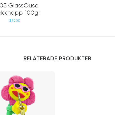
VÄLJ ALTERNATIV
05 GlassOuse
ckknapp 100gr
$
39.00
RELATERADE PRODUKTER