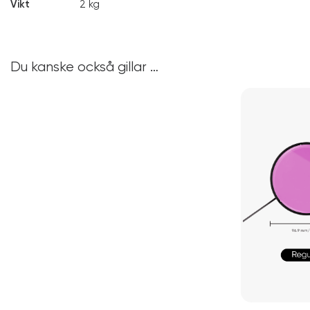
Vikt
2 kg
Du kanske också gillar …
Den