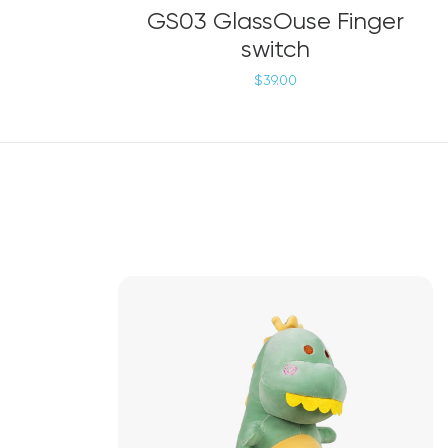
LÄGG TILL I VARUKORG
GS03 GlassOuse Finger
switch
$
39.00