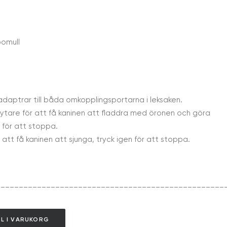
bomull
daptrar till båda omkopplingsportarna i leksaken.
ytare för att få kaninen att fladdra med öronen och göra
n för att stoppa.
att få kaninen att sjunga, tryck igen för att stoppa.
__________________________________________________
LL I VARUKORG