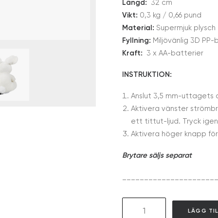
Längd:
32 cm
Vikt:
0,3 kg / 0,66 pund
Material:
Supermjuk plysch
Fyllning:
Miljövänlig 3D PP-
Kraft:
3 x AA-batterier
INSTRUKTION:
Anslut 3,5 mm-uttagets a
Aktivera vänster strömbr
ett tittut-ljud. Tryck ige
Aktivera höger knapp för 
Brytare säljs separat
_____________________
GAT02
LÄGG TI
Singing