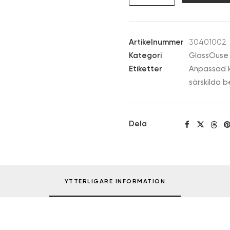
Bunny
mängd
Artikelnummer
30401002
Kategori
GlassOuse 
Etiketter
Anpassad k
särskilda 
Dela
YTTERLIGARE INFORMATION