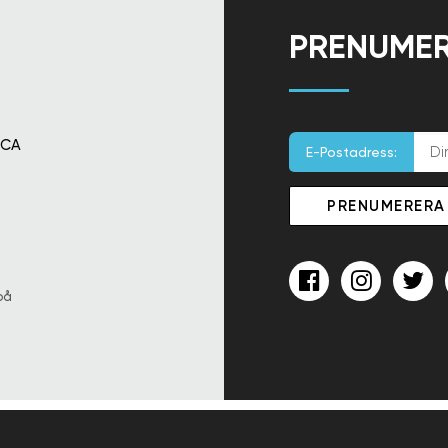
PRENUMER
 CA
E-Postadress:
på