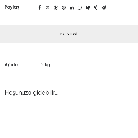
Paylaş
EK BILGI
Ağırlık
2 kg
Hoşunuza gidebilir…