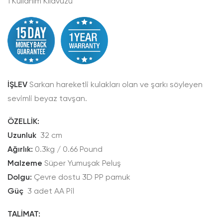
1 Kullanım Kılavuzu
İŞLEV
Sarkan hareketli kulakları olan ve şarkı söyleyen
sevimli beyaz tavşan.
ÖZELLİK:
Uzunluk
32 cm
Ağırlık:
0.3kg / 0.66 Pound
Malzeme
Süper Yumuşak Peluş
Dolgu:
Çevre dostu 3D PP pamuk
Güç
3 adet AA Pil
TALİMAT: