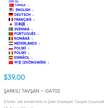
ÜYE OL
TÜRKÇE
ENGLISH
DEUTSCH
FRANÇAIS
日本語
SVENSKA
PORTUGUÊS
ROMÂNĂ
NEDERLANDS
POLSKI
GAT02 Şarkı Söyleyen
POLSKI
ESPAÑOL
Tavşan
中文 (ZHŌNGWÉN)
$
39.00
ŞARKILI TAVŞAN – GAT02
3.5mm Jak konektörlü 1x Şarkı Söyleyen Tavşan Oyuncak