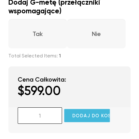
Dodaj G-metę (przełączniki
wspomagające)
Tak
Nie
1
Cena Całkowita:
$
599.00
ilość
DODAJ DO KOSZYKA
GlassOuse
V1.4