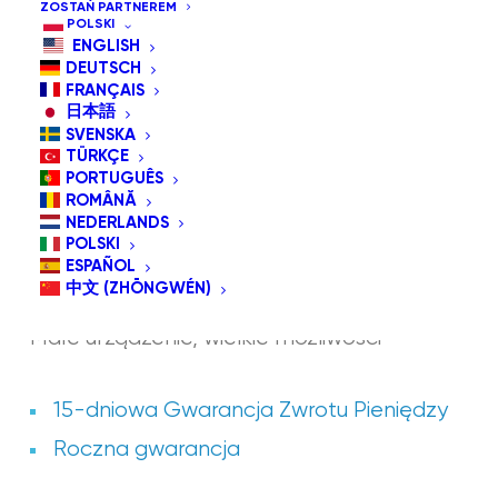
ZOSTAŃ PARTNEREM
POLSKI
ENGLISH
DEUTSCH
FRANÇAIS
日本語
SVENSKA
TÜRKÇE
PORTUGUÊS
ROMÂNĂ
NEDERLANDS
POLSKI
ESPAÑOL
SZKLANY DOM V1.4
中文 (ZHŌNGWÉN)
Małe urządzenie, wielkie możliwości
15-dniowa Gwarancja Zwrotu Pieniędzy
Roczna gwarancja