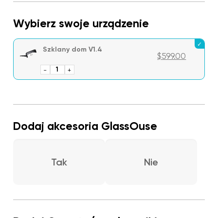
Wybierz swoje urządzenie
Szklany dom V1.4
$
599.00
-
ilość
+
GlassOuse
V1.4
Dodaj akcesoria GlassOuse
Tak
Nie