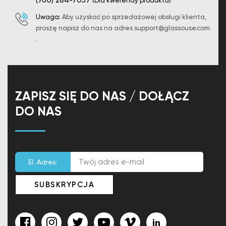
(760) 284-7057
(Dla kwerendy produktu)
Uwaga:
Aby uzyskać po sprzedażowej obsługi klienta,
proszę napisz do nas na adres
support@glassouse.com
.
ZAPISZ SIĘ DO NAS / DOŁĄCZ
DO NAS
El. Adres: