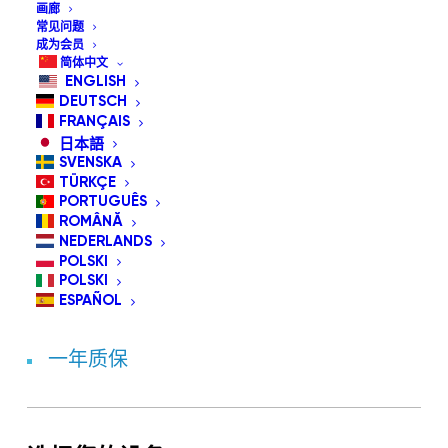
画廊
常见问题
成为会员
简体中文
ENGLISH
DEUTSCH
FRANÇAIS
日本語
SVENSKA
TÜRKÇE
PORTUGUÊS
GLASSOUSE V1。4
ROMÂNĂ
NEDERLANDS
小设备，大可能
POLSKI
POLSKI
ESPAÑOL
15天无理由退款保证
一年质保