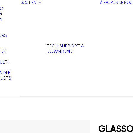
SOUTIEN
À PROPOS DE NOU
RO
4
N
URS
TECH SUPPORT &
 DE
DOWNLOAD
LTI-
NDLE
OUETS
GLASSO