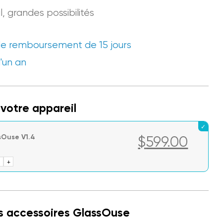
l, grandes possibilités
de remboursement de 15 jours
'un an
 votre appareil
sOuse V1.4
$
599.00
ntité
+
assOuse
4
s accessoires GlassOuse