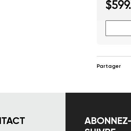
$
599
quantité
de
GlassOuse
V1.4
Partager
NTACT
ABONNEZ