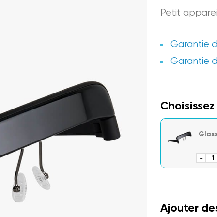
Petit apparei
Garantie 
Garantie d
Choisissez
Glas
-
qua
de
Gl
V1.
Ajouter de