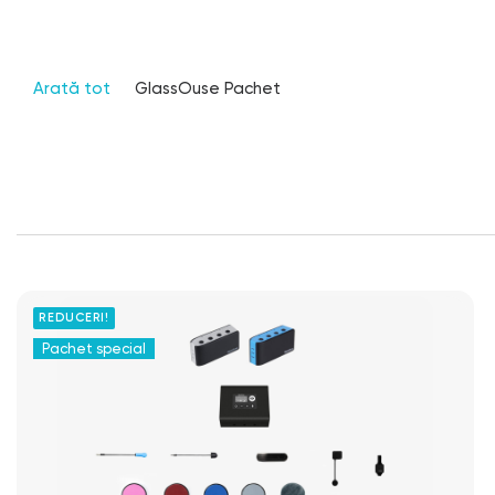
Arată tot
GlassOuse Pachet
REDUCERI!
Pachet special