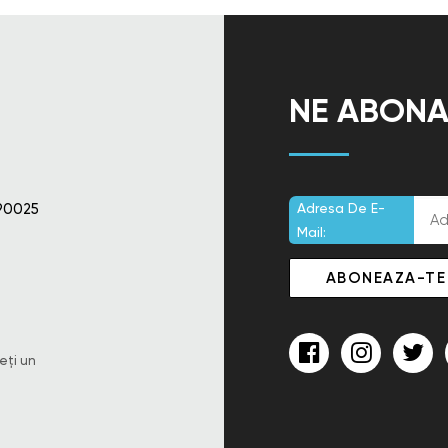
NE ABONA
90025
Adresa De E-
Mail:
eți un