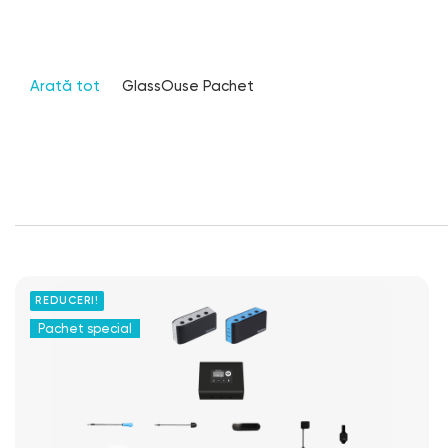
Arată tot
GlassOuse Pachet
REDUCERI!
Pachet special