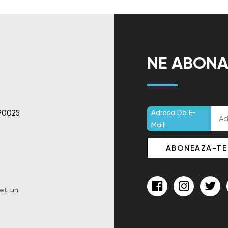
NE ABONA
90025
Adresa De E-
Mail:
eți un